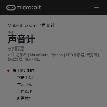
Skip
to
content
Make it: code it
声音计
/
活动
声音计
分享
初学者
|
MakeCode
,
Python
|
LED显示器
,
麦克风
|
数据处理
,
输入/输出
第 1 步：制作
它是什么？
学习目标
工作原理
所需材料