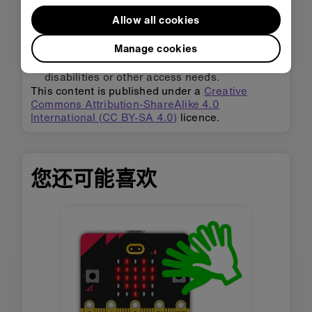
Allow all cookies
Adapting for accessibility:
explore our
Accessibility support
for tips for making the
Manage cookies
micro:bit more accessible to students with
disabilities or other access needs.
This content is published under a
Creative
Commons Attribution-ShareAlike 4.0
International (CC BY-SA 4.0)
licence.
您还可能喜欢