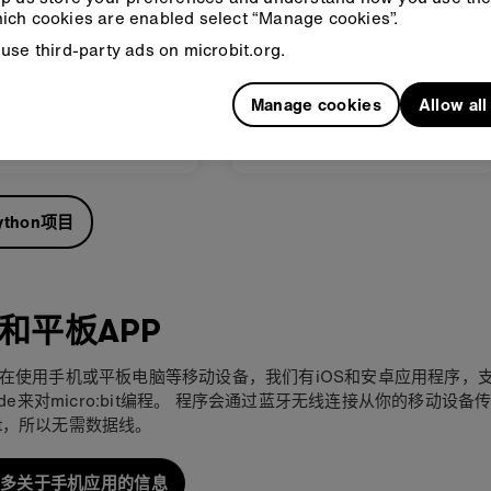
ich cookies are enabled select “Manage cookies”.
use third-party ads on microbit.org.
选择器
倾斜报警器
什么不能达成一致意
制作一个无线控制的警报器。
Manage cookies
Allow al
你的micro:bit来决定吧
初学者
高级
ython项目
和平板APP
在使用手机或平板电脑等移动设备，我们有iOS和安卓应用程序，
ode来对micro:bit编程。 程序会通过蓝牙无线连接从你的移动设备
:bit，所以无需数据线。
多关于手机应用的信息