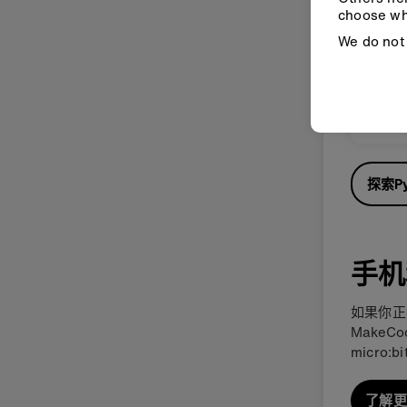
choose wh
We do not 
活动
对该做
见？ 让
探索P
手机
如果你正
MakeC
micro
了解更