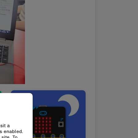
sit a
ys enabled.
site. To