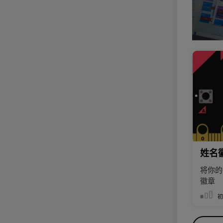
姓名
将你的m
徽章