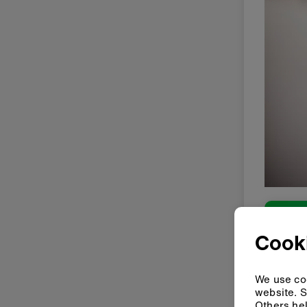
Cooki
We use coo
website. S
Others hel