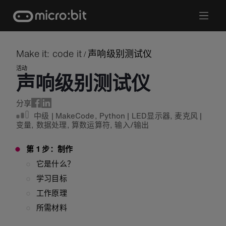
Skip
to
content
Make it: code it
声响级别测试仪
/
活动
声响级别测试仪
分享
中级
|
MakeCode
,
Python
|
LED显示器
,
麦克风
|
变量
,
数据处理
,
算数运算符
,
输入/输出
第 1 步：制作
它是什么？
学习目标
工作原理
所需材料