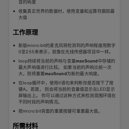
音的响度
收集真实世界的数据时，使用变量和运算符跟踪最
大值
工作原理
新版micro:bit的麦克风将检测到的声响程度用数字
0至255来表示，就像在光线传感器项目中一样。
loop持续将当前的声响与变量
maxSound
中存储的
最大声响值进行比较。 如果当前的声响比前一次
大，则将重置
maxSound
为新的最大响度。
在loop循环中，使用if语句来判断你是否按下了按
键A。若是， 则会将当前的音量值显示在LED显示
屏输出上。 你可以通过这种方式来检测周围环境在
不同时段的声响情况。
按micro:bit背面的重置按键可重置最大值。
所需材料