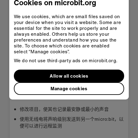
Cookies on microbit.org
We use cookies, which are small files saved on
在
在课堂中
your device when you visit a website. Some are
MakeCode
打开
essential for the site to work properly and are
中打开
always enabled. Others help us store your
preferences and understand how you use the
site. To choose which cookies are enabled
下载 HEX
select “Manage cookies”.
We do not use third-party ads on microbit.org.
Allow all cookies
Manage cookies
第 3 步：完善
修改项目，使其也记录最安静或最小的声音
使用无线电将声响级别发送到另一个micro:bit，以
便可以进行远程监测