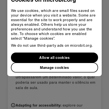
Terceiro passo: vamos
We use cookies, which are small files saved on
your device when you visit a website. Some are
deixar o código ainda
essential for the site to work properly and are
always enabled. Others help us store your
melhor
preferences and understand how you use the
site. To choose which cookies are enabled
select “Manage cookies”.
Crie suas próprias maneiras de representar
We do not use third-party ads on microbit.org.
graficamente os níveis de barulho, mostrando
diferentes emojis dependendo dos níveis de
Allow all cookies
ruído;
Crie um alarme visual e sonoro que pisca
Manage cookies
apenas quando os níveis de barulho
ultrapassarem um determinado valor, o qual
poderia ser usado para manter o silêncio em
sala de aula.
Adapting for accessibility:
explore our