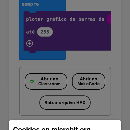
Abrir no
Abrir no
Classroom
MakeCode
Baixar arquivo HEX
Cookies on microbit.org