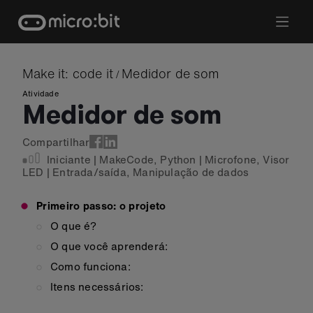
Skip
to
content
Make it: code it
Medidor de som
/
Atividade
Medidor de som
Compartilhar
Iniciante
|
MakeCode
,
Python
|
Microfone
,
Visor
LED
|
Entrada/saída
,
Manipulação de dados
Primeiro passo: o projeto
O que é?
O que você aprenderá:
Como funciona:
Itens necessários: