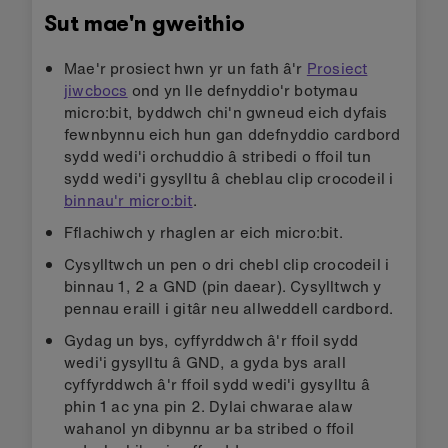
Sut mae'n gweithio
Mae'r prosiect hwn yr un fath â'r
Prosiect
jiwcbocs
ond yn lle defnyddio'r botymau
micro:bit, byddwch chi'n gwneud eich dyfais
fewnbynnu eich hun gan ddefnyddio cardbord
sydd wedi'i orchuddio â stribedi o ffoil tun
sydd wedi'i gysylltu â cheblau clip crocodeil i
binnau'r micro:bit
.
Fflachiwch y rhaglen ar eich micro:bit.
Cysylltwch un pen o dri chebl clip crocodeil i
binnau 1, 2 a GND (pin daear). Cysylltwch y
pennau eraill i gitâr neu allweddell cardbord.
Gydag un bys, cyffyrddwch â'r ffoil sydd
wedi'i gysylltu â GND, a gyda bys arall
cyffyrddwch â'r ffoil sydd wedi'i gysylltu â
phin 1 ac yna pin 2. Dylai chwarae alaw
wahanol yn dibynnu ar ba stribed o ffoil