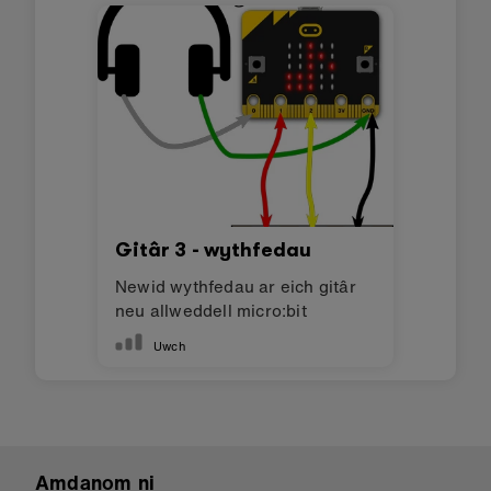
Gitâr 3 - wythfedau
Newid wythfedau ar eich gitâr
neu allweddell micro:bit
Uwch
Amdanom ni