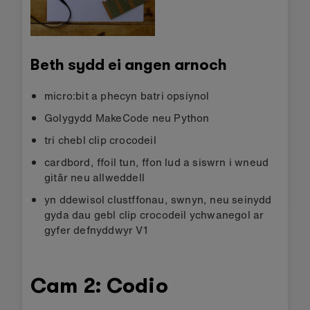
Beth sydd ei angen arnoch
micro:bit a phecyn batri opsiynol
Golygydd MakeCode neu Python
tri chebl clip crocodeil
cardbord, ffoil tun, ffon lud a siswrn i wneud
gitâr neu allweddell
yn ddewisol clustffonau, swnyn, neu seinydd
gyda dau gebl clip crocodeil ychwanegol ar
gyfer defnyddwyr V1
Cam 2: Codio