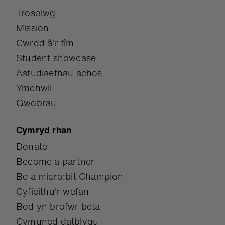
Trosolwg
Mission
Cwrdd â'r tîm
Student showcase
Astudiaethau achos
Ymchwil
Gwobrau
Cymryd rhan
Donate
Become a partner
Be a micro:bit Champion
Cyfieithu'r wefan
Bod yn brofwr beta
Cymuned datblygu