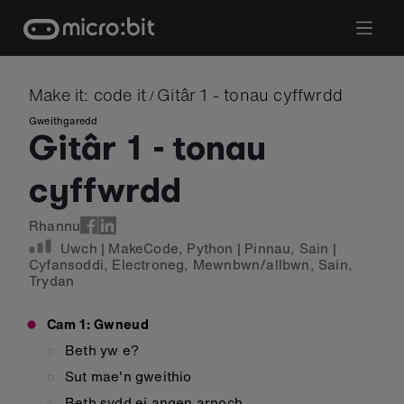
Skip
to
content
Make it: code it
Gitâr 1 - tonau cyffwrdd
/
Gweithgaredd
Gitâr 1 - tonau
cyffwrdd
Rhannu
Uwch
|
MakeCode
,
Python
|
Pinnau
,
Sain
|
Cyfansoddi
,
Electroneg
,
Mewnbwn/allbwn
,
Sain
,
Trydan
Cam 1: Gwneud
Beth yw e?
Sut mae'n gweithio
Beth sydd ei angen arnoch