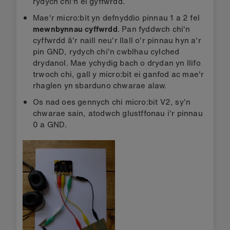
rydych chi'n ei gyffwrdd.
Mae'r micro:bit yn defnyddio pinnau 1 a 2 fel
mewnbynnau cyffwrdd
. Pan fyddwch chi'n
cyffwrdd â'r naill neu'r llall o'r pinnau hyn a'r
pin GND, rydych chi'n cwblhau cylched
drydanol. Mae ychydig bach o drydan yn llifo
trwoch chi, gall y micro:bit ei ganfod ac mae'r
rhaglen yn sbarduno chwarae alaw.
Os nad oes gennych chi micro:bit V2, sy'n
chwarae sain, atodwch glustffonau i'r pinnau
0 a GND.