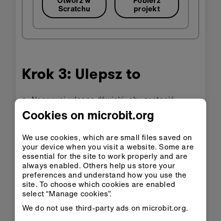
Scratchu
projekt
Krok 3: Ulepsz to
Nagrywaj własne dźwięki, aby zastąpić
miauczenie.
Cookies on microbit.org
Spraw, aby coś pojawiało się na wyświetlaczu
micro:bita, gdy wyrzucasz go w powietrze.
We use cookies, which are small files saved on
your device when you visit a website. Some are
Zmień kostium duszka po naciśnięciu
essential for the site to work properly and are
przycisku na micro:bicie.
always enabled. Others help us store your
preferences and understand how you use the
Spraw, by kot w Scratchu skakał wyżej za
site. To choose which cookies are enabled
każdym razem, gdy wyrzucasz swój mikro:bit
select “Manage cookies”.
w powietrze.
We do not use third-party ads on microbit.org.