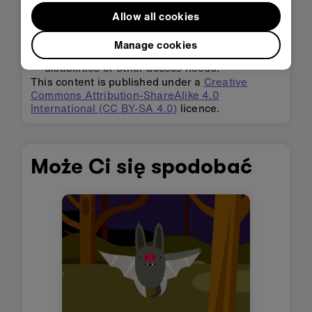
Allow all cookies
Adapting for accessibility:
explore our
Accessibility support
for tips for making the
Manage cookies
micro:bit more accessible to students with
disabilities or other access needs.
This content is published under a
Creative
Commons Attribution-ShareAlike 4.0
International (CC BY-SA 4.0)
licence.
Może Ci się spodobać