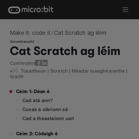
Skip
to
content
Make it: code it
Cat Scratch ag léim
/
Gníomhaíocht
Cat Scratch ag léim
Comhroinn
Tosaitheoir
|
Scratch
|
Méadar luasghéaraithe
|
Sraith
Céim 1: Déan é
Cad atá ann?
Conas a oibríonn sé
Cad a theastaíonn uait
Céim 2: Códaigh é