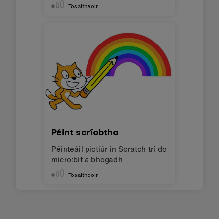
Scratch
Tosaitheoir
Péint scríobtha
Péinteáil pictiúr in Scratch trí do
micro:bit a bhogadh
Tosaitheoir