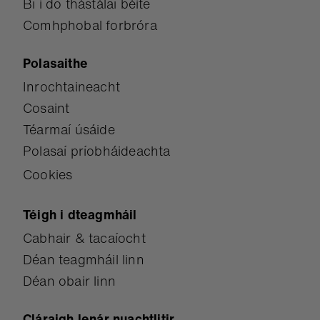
Bí i do thástálaí béite
Comhphobal forbróra
Polasaithe
Inrochtaineacht
Cosaint
Téarmaí úsáide
Polasaí príobháideachta
Cookies
Téigh i dteagmháil
Cabhair & tacaíocht
Déan teagmháil linn
Déan obair linn
Cláraigh lenár nuachtlitir