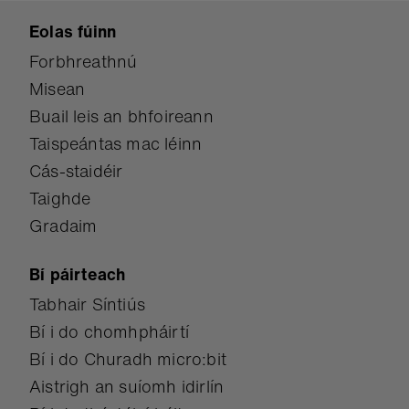
Eolas fúinn
Forbhreathnú
Misean
Buail leis an bhfoireann
Taispeántas mac léinn
Cás-staidéir
Taighde
Gradaim
Bí páirteach
Tabhair Síntiús
Bí i do chomhpháirtí
Bí i do Churadh micro:bit
Aistrigh an suíomh idirlín