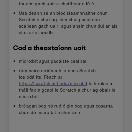
fhuaim gach uair a chaitheann tú é.
Úsáideann sé an bloc sleamhnaithe chun
Scratch a chur ag léim chuig cuid den
scáileán gach uair, agus ansin chun dul ar ais
síos arís i
sraith
.
Cad a theastaíonn uait
micro:bit agus pacáiste ceallraí
ríomhaire oiriúnach le nasc Scratch
íoslódáilte. Féach ar
https://scratch.mit.edu/microbit
le heolas a
fháil faoin gcaoi le Scratch a chur ag obair le
micro:bit.
bréagán bog nó rud éigin bog agus cosanta
chun do micro:bit a chur ann