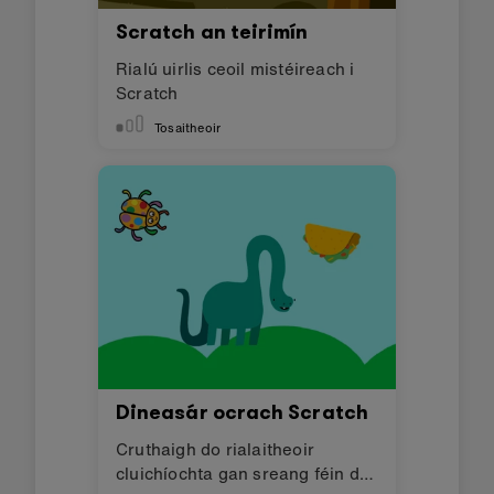
Scratch an teirimín
Rialú uirlis ceoil mistéireach i
Scratch
Tosaitheoir
Dineasár ocrach Scratch
Cruthaigh do rialaitheoir
cluichíochta gan sreang féin do