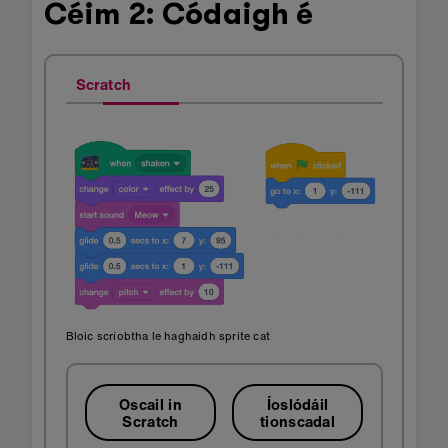
Céim 2: Códaigh é
Scratch
Bloic scríobtha le haghaidh sprite cat
Oscail in
Íoslódáil
Scratch
tionscadal