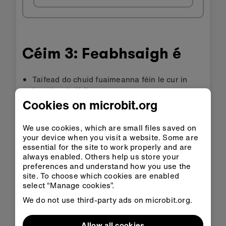
Céim 3: Feabhsaigh é
Taifead do chuid fuaimeanna féin le cur in
ionad an 'míáú'.
Cookies on microbit.org
Taispeáin rud éigin ar scáileán an micro:bit
nuair a chaitheann tú suas san aer é.
We use cookies, which are small files saved on
Athraigh feisteas na spride nuair a bhrúnn tú
your device when you visit a website. Some are
cnaipe ar an micro:bit.
essential for the site to work properly and are
always enabled. Others help us store your
Cuir cat Scratch ag léim níos airde gach uair a
preferences and understand how you use the
chaitheann tú do micro:bit san aer.
site. To choose which cookies are enabled
select “Manage cookies”.
We do not use third-party ads on microbit.org.
Adapting for accessibility:
explore our
Accessibility support
for tips for making the
Allow all cookies