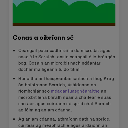
Conas a oibríonn sé
Ceangail paca cadhnraí le do micro:bit agus
nasc é le Scratch, ansin ceangail é le bréagán
bog. Cosain an micro:bit nach ndéanfar
dochar má ligeann tú dó titim!
Bunaithe ar thaispeántas iontach a thug Kreg
ón bhfoireann Scratch, úsáideann an
ríomhchlár seo
méadar luasghéaraithe
an
micro:bit lena bhrath nuair a chaitear é suas
san aer agus cuireann sé sprid chat Scratch
ag léim ag an am céanna.
Ag an am céanna, athraíonn dath na spride,
cuirtear ag meabhlach é agus ardaíonn an