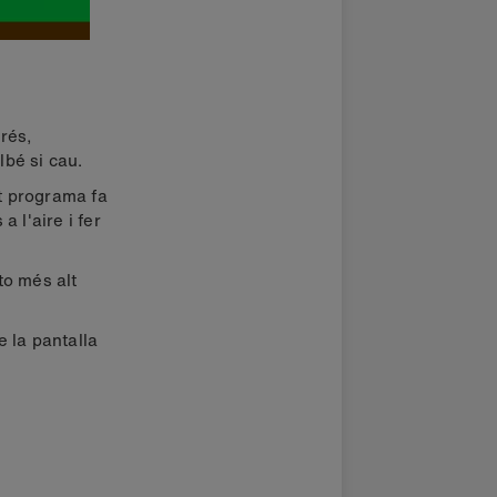
prés,
lbé si cau.
st programa fa
a l'aire i fer
to més alt
de la pantalla