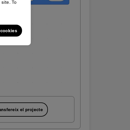
site. To
l cookies
ansfereix el projecte