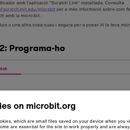
dinador amb l’aplicació "Scratch Link" instal·lada. Consulta
://scratch.mit.edu/microbit
per a més informació sobre com fe
ch amb la micro:bit.
luix o una altra cosa suau i segura per a posar-hi la teva micr
 2: Programa-ho
atch
es on microbit.org
kies, which are small files saved on your device when you vi
ome are essential for the site to work properly and are alwa