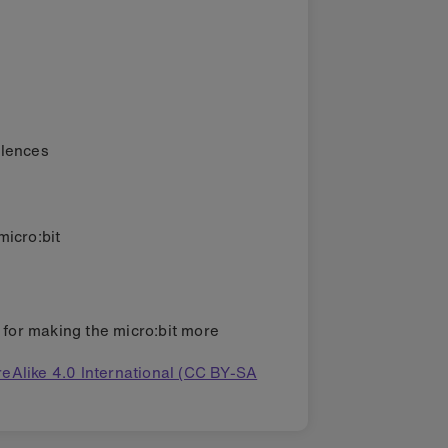
llences
micro:bit
s for making the micro:bit more
eAlike 4.0 International (CC BY-SA