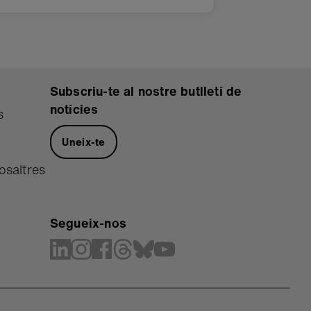
Subscriu-te al nostre butlletí de
notícies
s
Uneix-te
osaltres
Segueix-nos