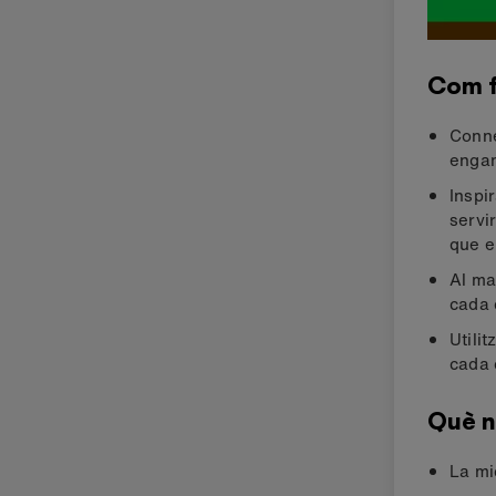
Com 
Conne
engan
Inspi
servir
que e
Al ma
cada 
Utilit
cada 
Què n
La mic