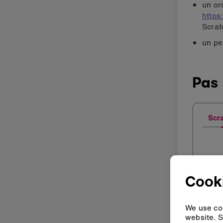
un or
https
Scrat
un pe
Pas
Scr
Cooki
We use coo
website. S