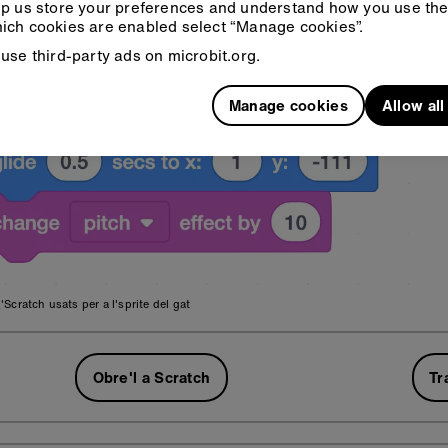
p us store your preferences and understand how you use the 
ich cookies are enabled select “Manage cookies”.
use third-party ads on microbit.org.
Manage cookies
Allow al
'Scratch usats per a l'sprite del gat
Obre'l a Scratch
Tr