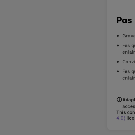
Pas 
Grava
Fes q
enlair
Canvi
Fes q
enlair
Adapti
acces
This con
4.0)
lice