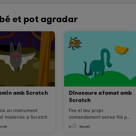
bé et pot agradar
emin amb Scratch
Dinosaure afamat amb
Scratch
ola un instrument
Fes el teu propi
l misteriós a Scratch
comandament sense fils per
a Scratch
ovell
Novell