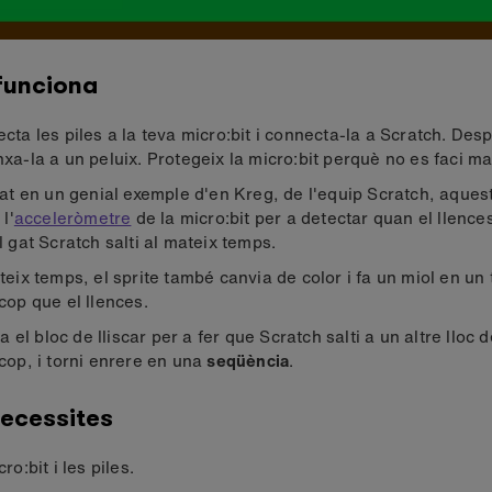
funciona
cta les piles a la teva micro:bit i connecta-la a Scratch. Des
xa-la a un peluix. Protegeix la micro:bit perquè no es faci ma
rat en un genial exemple d'en Kreg, de l'equip Scratch, aque
 l'
acceleròmetre
de la micro:bit per a detectar quan el llences 
l gat Scratch salti al mateix temps.
teix temps, el sprite també canvia de color i fa un miol en un 
cop que el llences.
za el bloc de lliscar per a fer que Scratch salti a un altre lloc 
cop, i torni enrere en una
seqüència
.
ecessites
ro:bit i les piles.