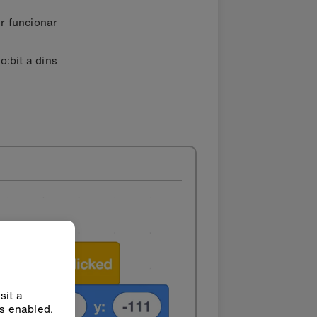
r funcionar
o:bit a dins
sit a
ys enabled.