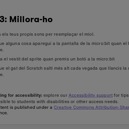
3: Millora-ho
 els teus propis sons per reemplaçar el miol.
ue alguna cosa aparegui a la pantalla de la micro:bit quan el 
e.
a el vestit del sprite quan premis un botó a la micro:bit
ue el gat del Scratch salti més alt cada vegada que llancis la 
e.
ng for accessibility:
explore our
Accessibility support
for tip
sible to students with disabilities or other access needs.
tent is published under a
Creative Commons Attribution-Shar
nce.