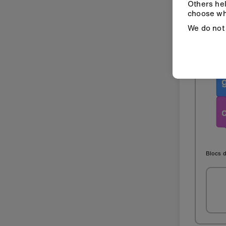
Others hel
choose wh
We do not 
Blocs d