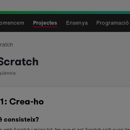
omencem
Projectes
Ensenya
Programació 
cratch
 Scratch
qüència
1: Crea-ho
è consisteix?
amb Scratch i micro:bit: fes que el gat Scratch salti quan lle