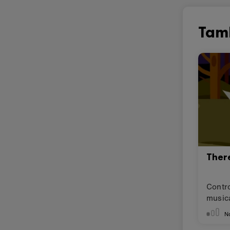
Tam
Ther
Contr
musica
N