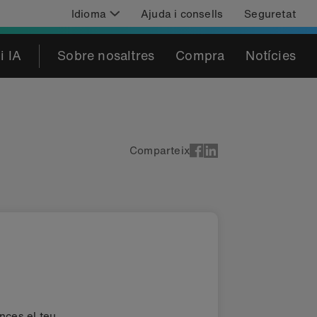
Idioma
Ajuda i consells
Seguretat
i IA
Sobre nosaltres
Compra
Notícies
Comparteix
nces el teu