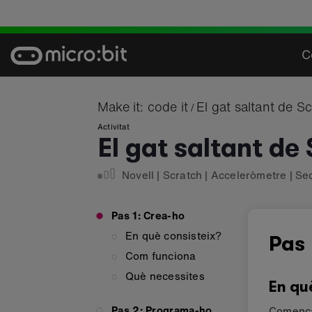
Skip
to
content
C
Make it: code it
El gat saltant de S
/
Activitat
El gat saltant de
Novell
|
Scratch
|
Acceleròmetre
|
Se
Pas 1: Crea-ho
En què consisteix?
Pas 
Com funciona
Què necessites
En qu
Pas 2: Programa-ho
Comença 