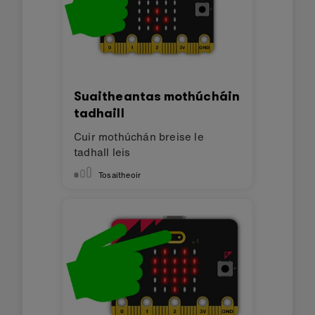
Suaitheantas mothúcháin
tadhaill
Cuir mothúchán breise le
tadhall leis
Tosaitheoir