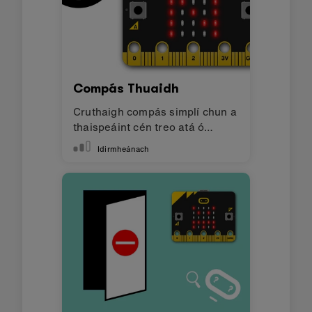
Compás Thuaidh
Cruthaigh compás simplí chun a
thaispeáint cén treo atá ó
thuaidh
Idirmheánach