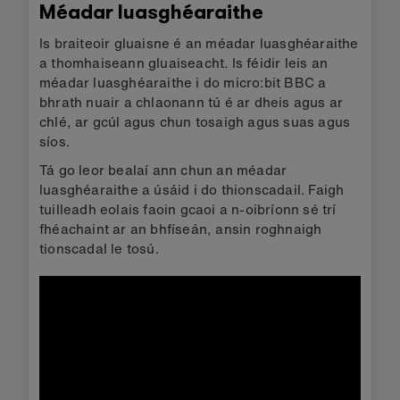
Méadar luasghéaraithe
Is braiteoir gluaisne é an méadar luasghéaraithe
a thomhaiseann gluaiseacht. Is féidir leis an
méadar luasghéaraithe i do micro:bit BBC a
bhrath nuair a chlaonann tú é ar dheis agus ar
chlé, ar gcúl agus chun tosaigh agus suas agus
síos.
Tá go leor bealaí ann chun an méadar
luasghéaraithe a úsáid i do thionscadail. Faigh
tuilleadh eolais faoin gcaoi a n-oibríonn sé trí
fhéachaint ar an bhfíseán, ansin roghnaigh
tionscadal le tosú.