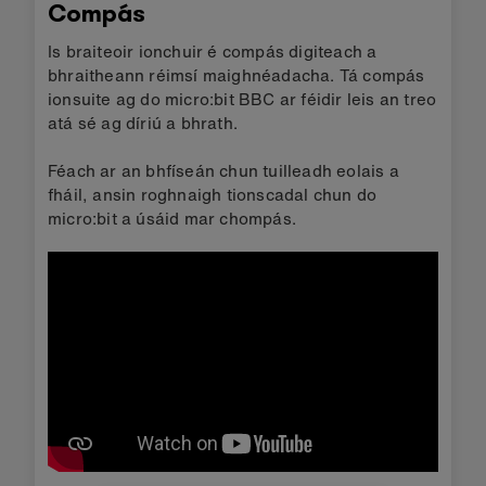
Compás
Is braiteoir ionchuir é compás digiteach a
bhraitheann réimsí maighnéadacha. Tá compás
ionsuite ag do micro:bit BBC ar féidir leis an treo
atá sé ag díriú a bhrath.
Féach ar an bhfíseán chun tuilleadh eolais a
fháil, ansin roghnaigh tionscadal chun do
micro:bit a úsáid mar chompás.