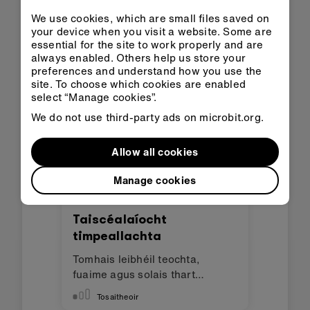
Cruthaigh solas uathoibríoch a
We use cookies, which are small files saved on
chasann air nuair a bhíonn sé
your device when you visit a website. Some are
dorcha.
Tosaitheoir
essential for the site to work properly and are
always enabled. Others help us store your
preferences and understand how you use the
site. To choose which cookies are enabled
select “Manage cookies”.
We do not use third-party ads on microbit.org.
Allow all cookies
Manage cookies
Taiscéalaíocht
timpeallachta
Tomhais leibhéil teochta,
fuaime agus solais thart
timpeall ort
Tosaitheoir