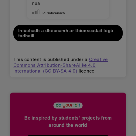
nua
Idirmheánach
Iniúchadh a dhéanamh ar thionscadail lógó
tadhaill
This content is published under a
Creative
Commons Attribution-ShareAlike 4.0
International (CC BY-SA 4.0)
licence.
Be inspired by students' projects from
around the world