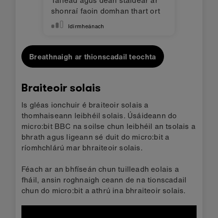
shonraí faoin domhan thart ort
Idirmheánach
Breathnaigh ar thionscadail teochta
Braiteoir solais
Is gléas ionchuir é braiteoir solais a
thomhaiseann leibhéil solais. Úsáideann do
micro:bit BBC na soilse chun leibhéil an tsolais a
bhrath agus ligeann sé duit do micro:bit a
ríomhchlárú mar bhraiteoir solais.
Féach ar an bhfíseán chun tuilleadh eolais a
fháil, ansin roghnaigh ceann de na tionscadail
chun do micro:bit a athrú ina bhraiteoir solais.