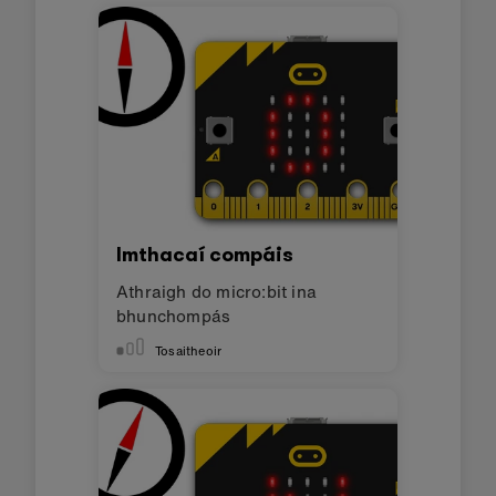
Imthacaí compáis
Athraigh do micro:bit ina
bhunchompás
Tosaitheoir