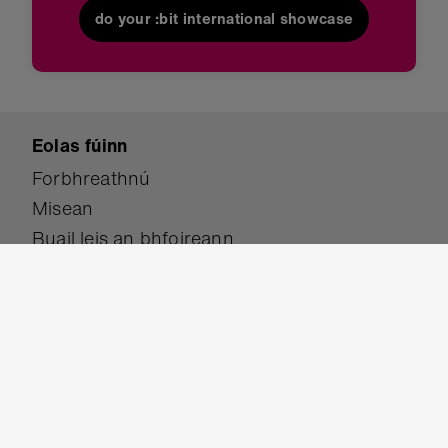
do your :bit international showcase
Eolas fúinn
Forbhreathnú
Misean
Buail leis an bhfoireann
Taispeántas mac léinn
Cás-staidéir
Taighde
Gradaim
Bí páirteach
Tabhair Síntiús