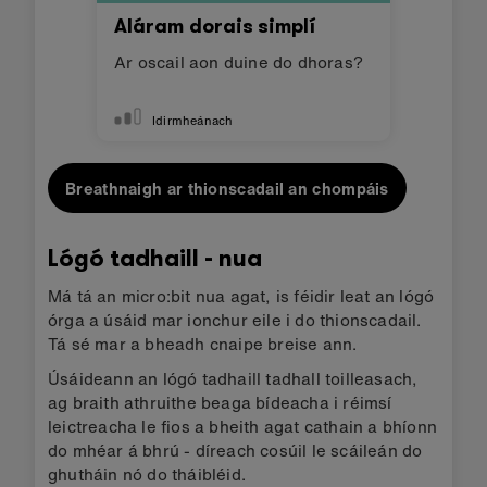
Aláram dorais simplí
Ar oscail aon duine do dhoras?
Idirmheánach
Breathnaigh ar thionscadail an chompáis
Lógó tadhaill - nua
Má tá an micro:bit nua agat, is féidir leat an lógó
órga a úsáid mar ionchur eile i do thionscadail.
Tá sé mar a bheadh cnaipe breise ann.
Úsáideann an lógó tadhaill tadhall toilleasach,
ag braith athruithe beaga bídeacha i réimsí
leictreacha le fios a bheith agat cathain a bhíonn
do mhéar á bhrú - díreach cosúil le scáileán do
ghutháin nó do tháibléid.