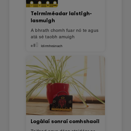
Teirmiméadar laistigh-
lasmuigh
A bhrath chomh fuar nó te agus
atá sé taobh amuigh
Idirmheánach
Logálaí sonraí comhshaoil
Taifead agus déan staidéar ar