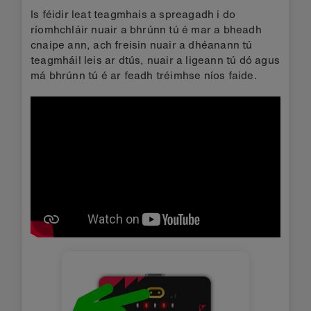
Is féidir leat teagmhais a spreagadh i do
ríomhchláir nuair a bhrúnn tú é mar a bheadh
cnaipe ann, ach freisin nuair a dhéanann tú
teagmháil leis ar dtús, nuair a ligeann tú dó agus
má bhrúnn tú é ar feadh tréimhse níos faide.