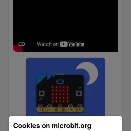
Solas oíche
Cookies on microbit.org