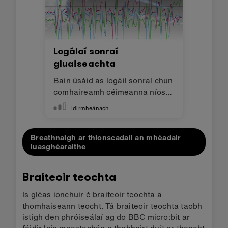
Logálaí sonraí
gluaiseachta
Bain úsáid as logáil sonraí chun
comhaireamh céimeanna níos
fearr a dhéanamh.
Idirmheánach
Breathnaigh ar thionscadail an mhéadair
luasghéaraithe
Braiteoir teochta
Is gléas ionchuir é braiteoir teochta a
thomhaiseann teocht. Tá braiteoir teochta taobh
istigh den phróiseálaí ag do BBC micro:bit ar
féidir leis meastachán a thabhairt duit ar theocht