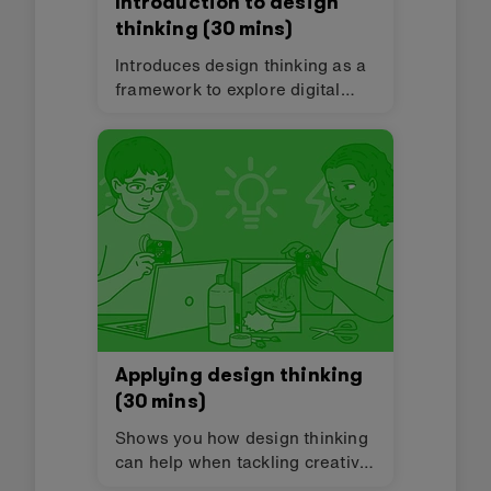
Introduction to design
thinking (30 mins)
Introduces design thinking as a
framework to explore digital
creativity in the classroom. It
encourages learners to think
about the challenges people
experience and to develop
solutions to help them.
Applying design thinking
(30 mins)
Shows you how design thinking
can help when tackling creative
challenges with your learners. It