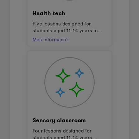
Health tech
Five lessons designed for
students aged 11-14 years to
follow on from the ‘Computing
Més informació
fundamentals’ unit. Students
work in teams to design and
prototype their own health tech
innovation.
Sensory classroom
Four lessons designed for
students aged 11-14 years.