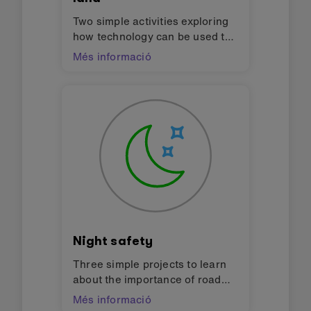
Two simple activities exploring
how technology can be used to
protect biodiversity in your
Més informació
neighbourhood and the wider
world using the BBC micro:bit.
Design challenges for finding
solutions to the Global Goals for
sustainable development
(SDGs).
Night safety
Three simple projects to learn
about the importance of road
safety at night and create
Més informació
wearable devices to help young