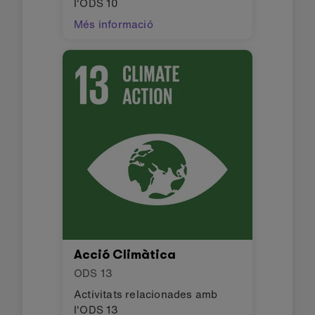
l'ODS 10
Més informació
Acció Climàtica
ODS
13
Activitats relacionades amb
l'ODS 13