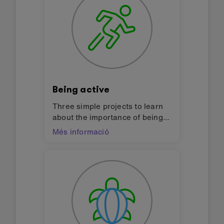
Being active
Three simple projects to learn
about the importance of being
active to help prevent heart
Més informació
disease and create wearable
devices to encourage people to
be more active. Design
challenges for finding solutions
to the Global Goals for
sustainable development
(SDGs).