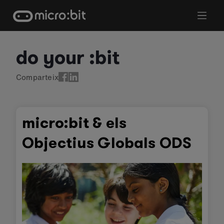
Skip
to
content
do your :bit
Comparteix
micro:bit & els
Objectius Globals ODS