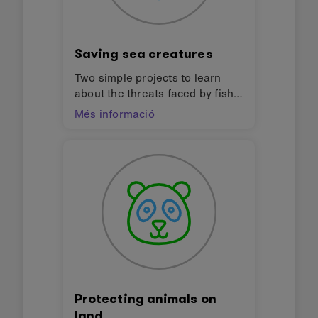
Saving sea creatures
Two simple projects to learn
about the threats faced by fish
and sea turtles and how
Més informació
technology can help them
survive and promote bio-
diversity. Design challenges for
finding solutions to the Global
Goals for sustainable
development (SDGs).
Protecting animals on
land