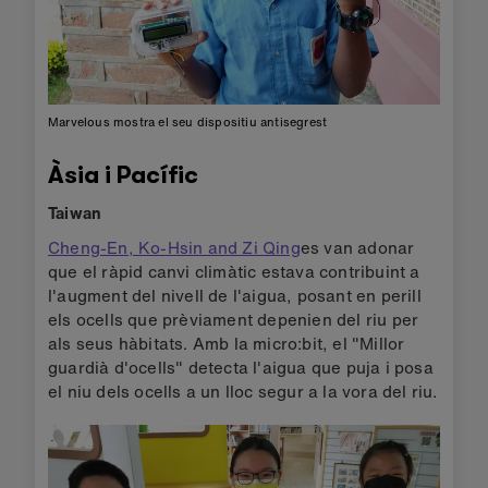
Marvelous mostra el seu dispositiu antisegrest
Àsia i Pacífic
Taiwan
Cheng-En, Ko-Hsin and Zi Qing
es van adonar
que el ràpid canvi climàtic estava contribuint a
l'augment del nivell de l'aigua, posant en perill
els ocells que prèviament depenien del riu per
als seus hàbitats. Amb la micro:bit, el "Millor
guardià d'ocells" detecta l'aigua que puja i posa
el niu dels ocells a un lloc segur a la vora del riu.