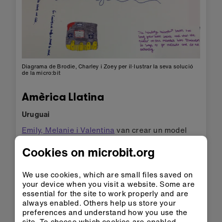
Diagrama de Brodie, Charley i Zoey per il·lustrar la seva solució
de la micro:bit
Amèrica Llatina
Uruguai
Emily, Melanie i Valentina
van crear un model
enorme per il·lustrar com funcionaria la seva
Cookies on microbit.org
idea, un entorn segur per a les abelles. El
dispositiu mesura la temperatura i la humitat i
compta el nombre d'abelles que el visiten.
We use cookies, which are small files saved on
your device when you visit a website. Some are
essential for the site to work properly and are
always enabled. Others help us store your
preferences and understand how you use the
site. To choose which cookies are enabled