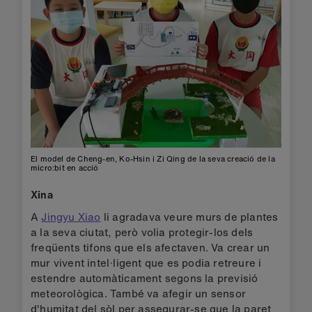
El model de Cheng-en, Ko-Hsin i Zi Qing de la seva creació de la
micro:bit en acció
Xina
A
Jingyu Xiao
li agradava veure murs de plantes
a la seva ciutat, però volia protegir-los dels
freqüents tifons que els afectaven. Va crear un
mur vivent intel·ligent que es podia retreure i
estendre automàticament segons la previsió
meteorològica. També va afegir un sensor
d'humitat del sòl per assegurar-se que la paret