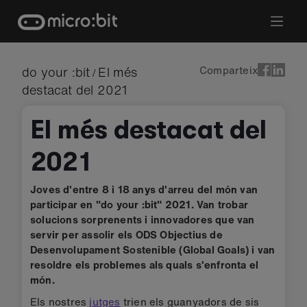
Skip
to
content
Comparteix
do your :bit
El més
/
destacat del 2021
El més destacat del
2021
Joves d'entre 8 i 18 anys d'arreu del món van
participar en "do your :bit" 2021. Van trobar
solucions sorprenents i innovadores que van
servir per assolir els ODS Objectius de
Desenvolupament Sostenible (Global Goals) i van
resoldre els problemes als quals s'enfronta el
món.
Els nostres
jutges
trien els guanyadors de sis