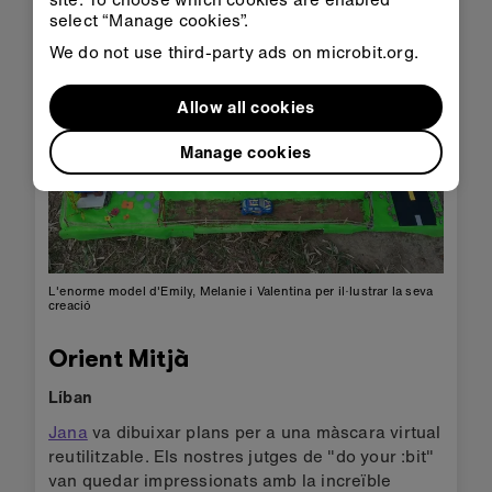
select “Manage cookies”.
We do not use third-party ads on microbit.org.
Allow all cookies
Manage cookies
L'enorme model d'Emily, Melanie i Valentina per il·lustrar la seva
creació
Orient Mitjà
Líban
Jana
va dibuixar plans per a una màscara virtual
reutilitzable. Els nostres jutges de "do your :bit"
van quedar impressionats amb la increïble