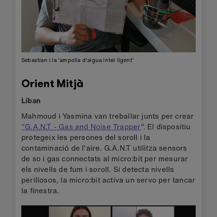
Sebastian i la 'ampolla d'aigua intel·ligent'
Orient Mitjà
Líban
Mahmoud i Yasmina van treballar junts per crear
"G.A.N.T - Gas and Noise Trapper
". El dispositiu
protegeix les persones del soroll i la
contaminació de l'aire. G.A.N.T utilitza sensors
de so i gas connectats al micro:bit per mesurar
els nivells de fum i soroll. Si detecta nivells
perillosos, la micro:bit activa un servo per tancar
la finestra.