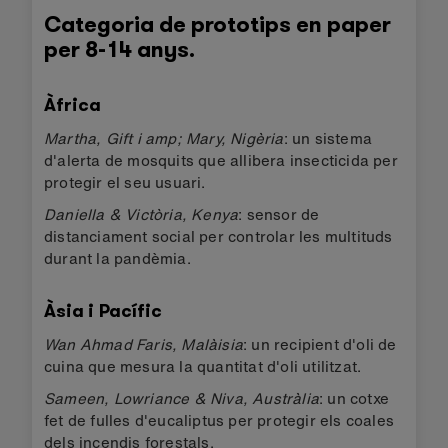
Categoria de prototips en paper
per 8-14 anys.
Àfrica
Martha, Gift i amp; Mary, Nigèria
: un sistema
d'alerta de mosquits que allibera insecticida per
protegir el seu usuari.
Daniella & Victòria, Kenya
: sensor de
distanciament social per controlar les multituds
durant la pandèmia.
Àsia i Pacífic
Wan Ahmad Faris, Malàisia
: un recipient d'oli de
cuina que mesura la quantitat d'oli utilitzat.
Sameen, Lowriance & Niva, Austràlia
: un cotxe
fet de fulles d'eucaliptus per protegir els coales
dels incendis forestals.