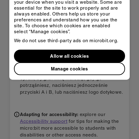
your device when you visit a website. Some are
essential for the site to work properly and are
Krok 3: Ulepsz to
always enabled. Others help us store your
preferences and understand how you use the
site. To choose which cookies are enabled
Zmień melodie, na przykład wypróbuj
select “Manage cookies”.
PRELUDE lub ENTERTAINER. Możesz tutaj
We do not use third-party ads on microbit.org.
znaleźć listę wszystkich
wbudowanych
melodii, które możesz użyć w Pythonie
.
Allow all cookies
Pokaż różne obrazki, litery, liczby lub słowa w
zależności od wybranej melodii.
Manage cookies
Spraw, by grał inną melodię, gdy go
potrząśniesz, naciśniesz jednocześnie
przyciski A i B, lub naciśniesz logo dotykowe.
Adapting for accessibility:
explore our
Accessibility support
for tips for making the
micro:bit more accessible to students with
disabilities or other access needs.