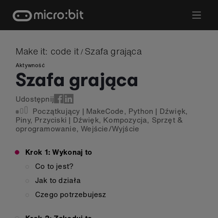
Skip
to
content
Make it: code it
Szafa grająca
/
Aktywność
Szafa grająca
Udostępnij
Początkujący
|
MakeCode
,
Python
|
Dźwięk
,
Piny
,
Przyciski
|
Dźwięk
,
Kompozycja
,
Sprzęt &
oprogramowanie
,
Wejście/Wyjście
Krok 1: Wykonaj to
Co to jest?
Jak to działa
Czego potrzebujesz