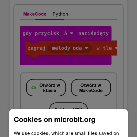
MakeCode
Python
Otwórz w
Otwórz w
klasie
MakeCode
Pobierz HEX
Cookies on microbit.org
We use cookies, which are small files saved on