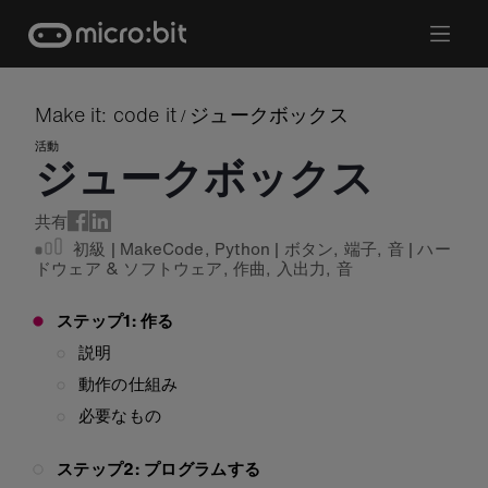
Skip
to
content
Make it: code it
ジュークボックス
/
活動
ジュークボックス
共有
初級
|
MakeCode
,
Python
|
ボタン
,
端子
,
音
|
ハー
ドウェア & ソフトウェア
,
作曲
,
入出力
,
音
ステップ1: 作る
説明
動作の仕組み
必要なもの
ステップ2: プログラムする