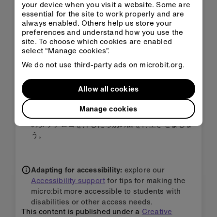
your device when you visit a website. Some are
ステップ3: 改善する
essential for the site to work properly and are
always enabled. Others help us store your
preferences and understand how you use the
曲を「プレリュード」や「ジ・エンターテイナ
site. To choose which cookies are enabled
select “Manage cookies”.
ー」に変更してみましょう。
Pythonで使える最
初から入っている音のリスト
をここで見つけるこ
We do not use third-party ads on microbit.org.
とができます。
.
選択した曲によって異なるマーク、文字、数字や
Allow all cookies
単語を表示してみましょう。
Manage cookies
振るか、ボタンAとBを同時に押すか、micro:bit
のタッチロゴを押したら別の曲を再生させましょ
う。
Adapting for accessibility:
explore our
Accessibility support
for tips for making the
micro:bit more accessible to students with
disabilities or other access needs.
This content is published under a
Creative