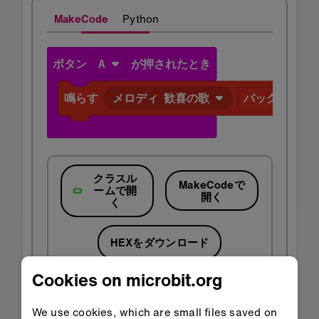
MakeCode
Python
クラスル
MakeCodeで
ームで開
開く
く
HEXをダウンロード
Cookies on microbit.org
We use cookies, which are small files saved on