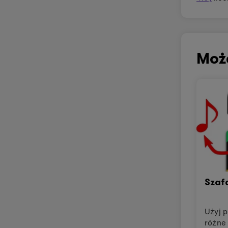
Moż
Szaf
Użyj p
różne