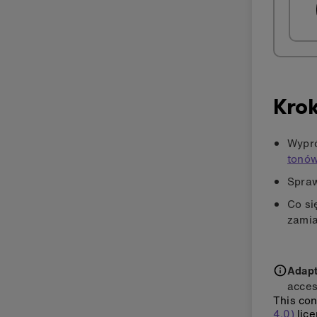
Krok
Wypró
tonów
Spraw
Co si
zamia
Adapti
acces
This con
4.0)
lice