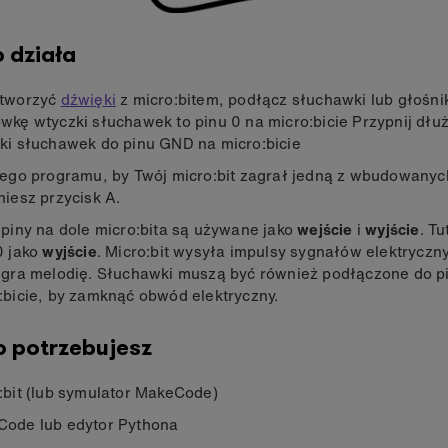
o działa
stworzyć
dźwięki
z micro:bitem, podłącz słuchawki lub głośnik
wkę wtyczki słuchawek to pinu 0 na micro:bicie Przypnij dłu
ki słuchawek do pinu GND na micro:bicie
tego programu, by Twój micro:bit zagrał jedną z wbudowanyc
niesz przycisk A.
 piny na dole micro:bita są używane jako
wejście
i
wyjście
. T
0 jako
wyjście
. Micro:bit wysyła impulsy sygnałów elektryczny
 gra melodię. Słuchawki muszą być również podłączone do 
:bicie, by zamknąć obwód elektryczny.
 potrzebujesz
:bit (lub symulator MakeCode)
ode lub edytor Pythona