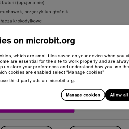
t baterii (opcjonalnie)
słuchawek, brzęczyk lub głośnik
łącza krokodylkowe
es on microbit.org
 2: Zakoduj to
kies, which are small files saved on your device when you vi
ome are essential for the site to work properly and are alwa
eCode
Python
p us store your preferences and understand how you use the 
ich cookies are enabled select “Manage cookies”.
use third-party ads on microbit.org.
Manage cookies
Allow al