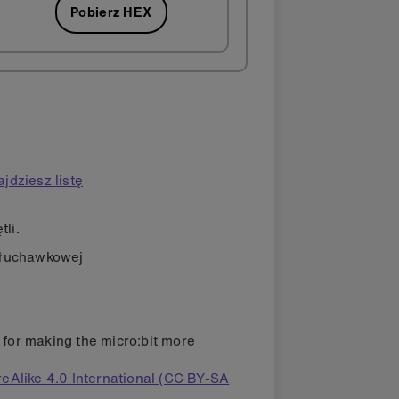
Pobierz HEX
ajdziesz listę
li.
 słuchawkowej
s for making the micro:bit more
eAlike 4.0 International (CC BY-SA