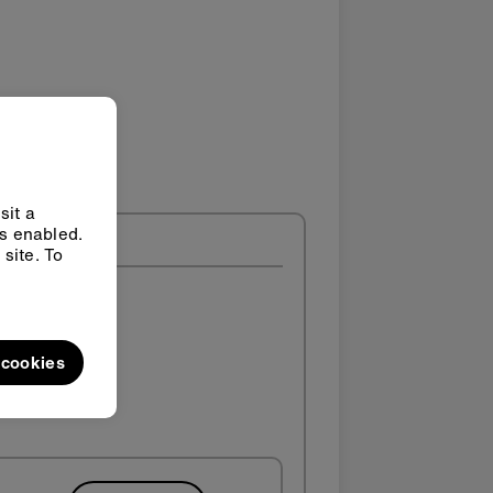
sit a
ys enabled.
site. To
l cookies