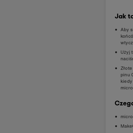
Jak t
Aby 
końcó
wtycz
Użyj 
naciś
Złote
pinu 
kiedy
micro
Czego
micro
MakeC