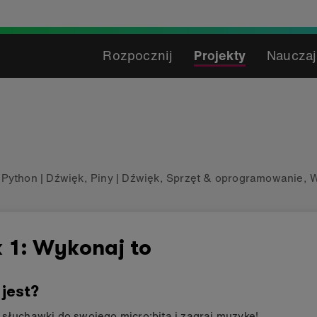
Rozpocznij
Projekty
Nauczaj
,
Python
|
Dźwięk
,
Piny
|
Dźwięk
,
Sprzęt & oprogramowanie
,
W
 1: Wykonaj to
 jest?
słuchawki do swojego micro:bita i zagraj muzykę!