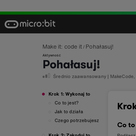
Skip
to
content
Make it: code it
Pohałasuj!
/
Aktywność
Pohałasuj!
Średnio zaawansowany
|
MakeCode
Krok 1: Wykonaj to
Co to jest?
Krok
Jak to działa
Czego potrzebujesz
Co to
Krok 2: Zakoduj to
Podłącz 