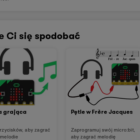
e Ci się spodobać
a grająca
Pętle w Frère Jacques
rzycisków, aby zagrać
Zaprogramuj swój micro:bit,
 melodie
aby zagrać melodię