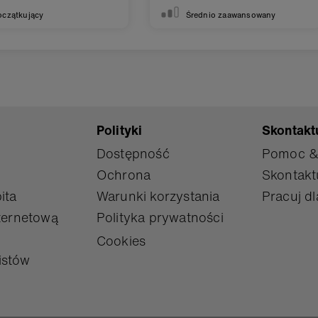
oczątkujący
Średnio zaawansowany
Polityki
Skontaktu
Dostępność
Pomoc &
Ochrona
Skontaktu
ita
Warunki korzystania
Pracuj dl
ternetową
Polityka prywatności
Cookies
istów