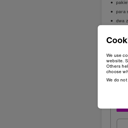
pakie
para 
dwa z
Cooki
Krok
We use coo
website. S
Mak
Others hel
choose wh
We do not 