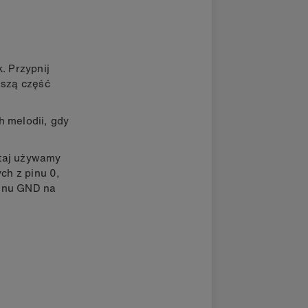
. Przypnij
ższą część
h melodii, gdy
utaj używamy
ch z pinu 0,
pinu GND na