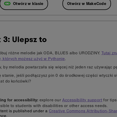
Otwórz w klasie
Otwórz w MakeCode
 3: Ulepsz to
buj różne melodie jak ODA, BLUES albo URODZINY.
Tutaj zn
, których możesz użyć w Pythonie
.
, by melodia powtarzała się więcej niż jeden raz używając pęt
ę stanie, jeśli podłączysz pin 0 do środkowej części wtyczki
st do końcówki?
ng for accessibility:
explore our
Accessibility support
for tip
sible to students with disabilities or other access needs.
tent is published under a
Creative Commons Attribution-Shar
nce.