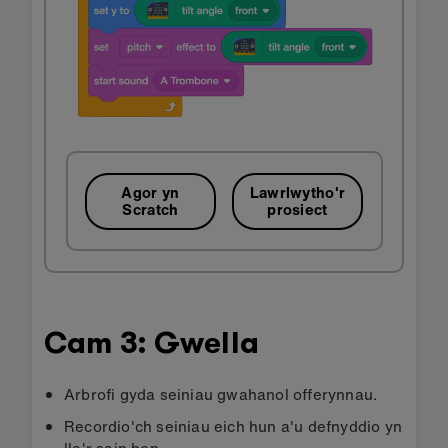
Agor yn
Lawrlwytho'r
Scratch
prosiect
Cam 3: Gwella
Arbrofi gyda seiniau gwahanol offerynnau.
Recordio'ch seiniau eich hun a'u defnyddio yn
lle'r sain hon.