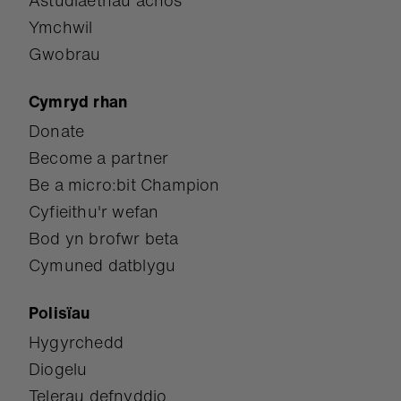
Astudiaethau achos
Ymchwil
Gwobrau
Cymryd rhan
Donate
Become a partner
Be a micro:bit Champion
Cyfieithu'r wefan
Bod yn brofwr beta
Cymuned datblygu
Polisïau
Hygyrchedd
Diogelu
Telerau defnyddio