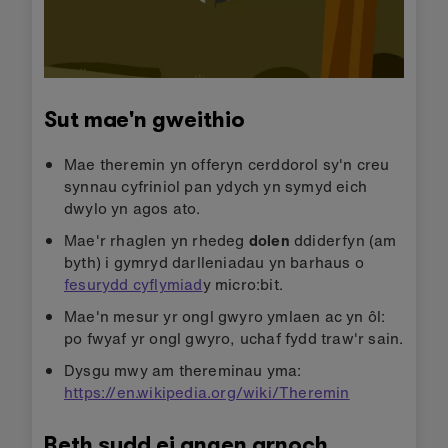
Sut mae'n gweithio
Mae theremin yn offeryn cerddorol sy'n creu
synnau cyfriniol pan ydych yn symyd eich
dwylo yn agos ato.
Mae'r rhaglen yn rhedeg
dolen
ddiderfyn (am
byth) i gymryd darlleniadau yn barhaus o
fesurydd cyflymiad
y micro:bit.
Mae'n mesur yr ongl gwyro ymlaen ac yn ôl:
po fwyaf yr ongl gwyro, uchaf fydd traw'r sain.
Dysgu mwy am thereminau yma:
https://en.wikipedia.org/wiki/Theremin
Beth sydd ei angen arnoch