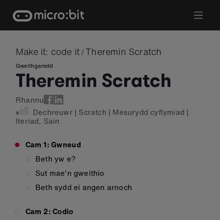
Skip
to
content
Make it: code it
Theremin Scratch
/
Gweithgaredd
Theremin Scratch
Rhannu
Dechreuwr
|
Scratch
|
Mesurydd cyflymiad
|
Iteriad
,
Sain
Cam 1: Gwneud
Beth yw e?
Sut mae'n gweithio
Beth sydd ei angen arnoch
Cam 2: Codio