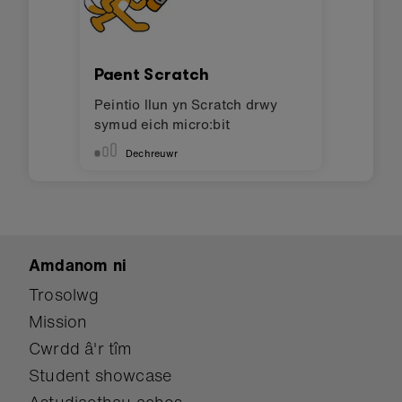
Paent Scratch
Peintio llun yn Scratch drwy
symud eich micro:bit
Dechreuwr
Amdanom ni
Trosolwg
Mission
Cwrdd â'r tîm
Student showcase