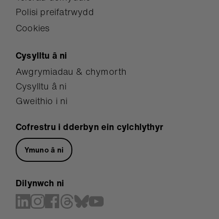
Polisi preifatrwydd
Cookies
Cysylltu â ni
Awgrymiadau & chymorth
Cysylltu â ni
Gweithio i ni
Cofrestru i dderbyn ein cylchlythyr
Ymuno â ni
Dilynwch ni