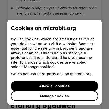
Defnyddio ongl gwyro i'r chwith a'r dde i reoli
lefel y sain, fel gyda theremin go iawn.
Cookies on microbit.org
Adapting for accessibility:
explore our
Accessibility support
for tips for making the
We use cookies, which are small files saved on
micro:bit more accessible to students with
your device when you visit a website. Some are
disabilities or other access needs.
essential for the site to work properly and are
This content is published under a
Creative
always enabled. Others help us store your
Commons Attribution-ShareAlike 4.0
preferences and understand how you use the
International (CC BY-SA 4.0)
licence.
site. To choose which cookies are enabled
select “Manage cookies”.
We do not use third-party ads on microbit.org.
Translation generously supported by the
Allow all cookies
Welsh Government.
Manage cookies
Efallai y byddwch