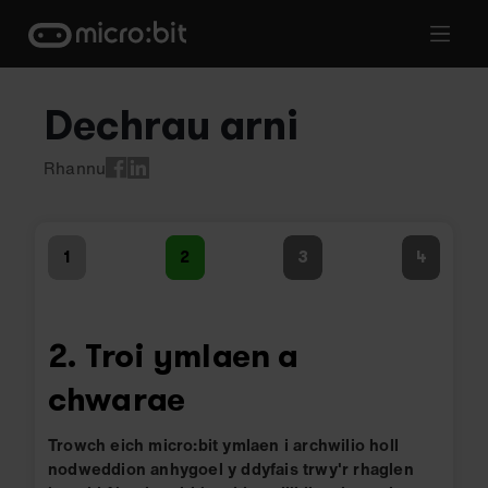
Skip
to
content
Dechrau arni
Dechrau arni: Troi ymlaen a 
Rhannu
1
2
3
4
2. Troi ymlaen a
chwarae
Trowch eich micro:bit ymlaen i archwilio holl
nodweddion anhygoel y ddyfais trwy'r rhaglen