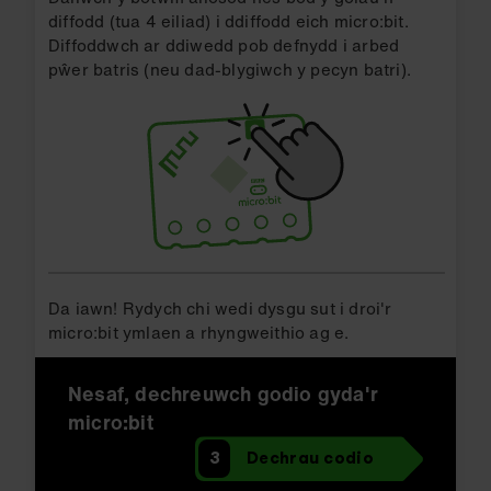
diffodd (tua 4 eiliad) i ddiffodd eich micro:bit.
Diffoddwch ar ddiwedd pob defnydd i arbed
pŵer batris (neu dad-blygiwch y pecyn batri).
Da iawn! Rydych chi wedi dysgu sut i droi'r
micro:bit ymlaen a rhyngweithio ag e.
Nesaf, dechreuwch godio gyda'r
micro:bit
3
Dechrau codio