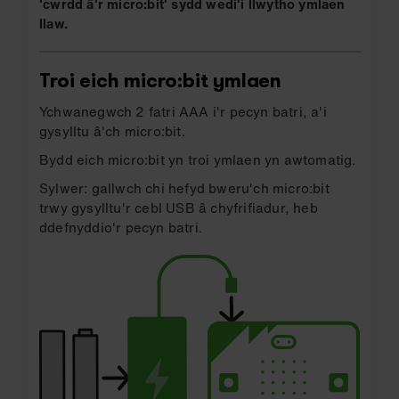
'cwrdd â'r micro:bit' sydd wedi'i llwytho ymlaen
llaw.
Troi eich micro:bit ymlaen
Ychwanegwch 2 fatri AAA i'r pecyn batri, a'i
gysylltu â'ch micro:bit.
Bydd eich micro:bit yn troi ymlaen yn awtomatig.
Sylwer: gallwch chi hefyd bweru'ch micro:bit
trwy gysylltu'r cebl USB â chyfrifiadur, heb
ddefnyddio'r pecyn batri.