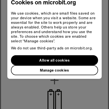
Cookies on microbit.org
micro:bit
yn y bocs
We use cookies, which are small files saved on
your device when you visit a website. Some are
essential for the site to work properly and are
always enabled. Others help us store your
preferences and understand how you use the
site. To choose which cookies are enabled
select “Manage cookies”.
We do not use third-party ads on microbit.org.
Allow all cookies
Ysgwydwch y micro:bit
Pecyn batri
Mae'r mesurydd cyflymu integredig yn canfod
yn y bocs
Manage cookies
symudiad.