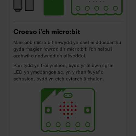
Croeso i'ch micro:bit
Mae pob micro:bit newydd yn cael ei ddosbarthu
gyda rhaglen ‘cwrdd â'r micro:bit’ i’ch helpu i
archwilio nodweddion allweddol.
Pan fydd yn troi ymlaen, bydd yr allbwn sgrîn
LED yn ymddangos ac, yn y rhan fwyaf o
achosion, bydd yn eich cyfarch â chalon.