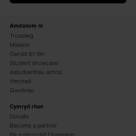
Amdanom ni
Trosolwg
Mission
Cwrdd â'r tîm
Student showcase
Astudiaethau achos
Ymchwil
Gwobrau
Cymryd rhan
Donate
Become a partner
Be a micro:bit Champion