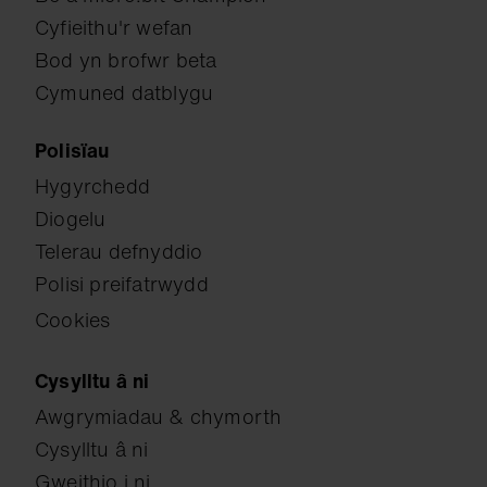
Cyfieithu'r wefan
Bod yn brofwr beta
Cymuned datblygu
Polisïau
Hygyrchedd
Diogelu
Telerau defnyddio
Polisi preifatrwydd
Cookies
Cysylltu â ni
Awgrymiadau & chymorth
Cysylltu â ni
Gweithio i ni