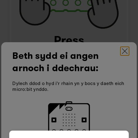
Beth sydd ei angen
Pwyswch A, B ac A+B
arnoch i ddechrau:
Hefyd, rhowch gynnig arni gyda'r ddyfais wedi'i
gorchuddio/yn y tywyllwch.
Dylech ddod o hyd i'r rhain yn y bocs y daeth eich
micro:bit ynddo.