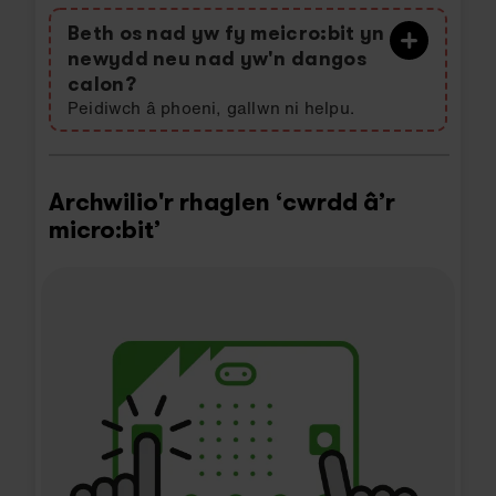
Beth os nad yw fy meicro:bit yn
newydd neu nad yw'n dangos
calon?
Peidiwch â phoeni, gallwn ni helpu.
Archwilio'r rhaglen ‘cwrdd â’r
micro:bit’