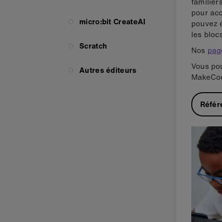
familier
pour acc
micro:bit CreateAI
pouvez é
les bloc
Scratch
Nos
pag
Vous pou
Autres éditeurs
MakeCod
Référ