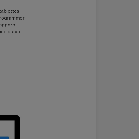
ablettes,
 programmer
appareil
donc aucun