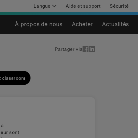
Langue
Aide et support
Sécurité
À propos de nous
Acheter
Actualités
Partager via
t classroom
 à
leur sont