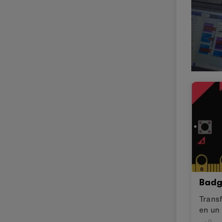
Badg
Transf
en un
animé