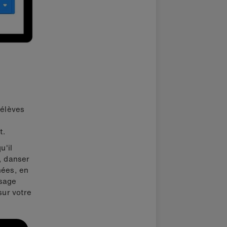
 élèves
t.
u'il
, danser
nées, en
ssage
sur votre