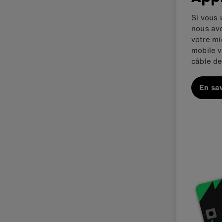
Si vous 
nous av
votre mi
mobile v
câble de
En sav