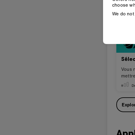
choose wh
We do not 
Sélec
Vous 
mettre
faut f
D
micro:
Explo
Appl