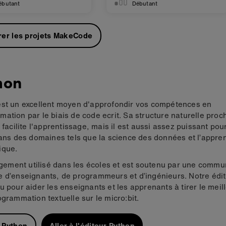
ébutant
Débutant
rer les projets MakeCode
hon
est un excellent moyen d'approfondir vos compétences en
ation par le biais de code ecrit. Sa structure naturelle proc
s facilite l'apprentissage, mais il est aussi assez puissant pou
dans des domaines tels que la science des données et l’appre
ique.
argement utilisé dans les écoles et est soutenu par une comm
 d’enseignants, de programmeurs et d’ingénieurs. Notre édi
u pour aider les enseignants et les apprenants à tirer le meill
ogrammation textuelle sur le micro:bit.
 Python
Aller à l'éditeur Python