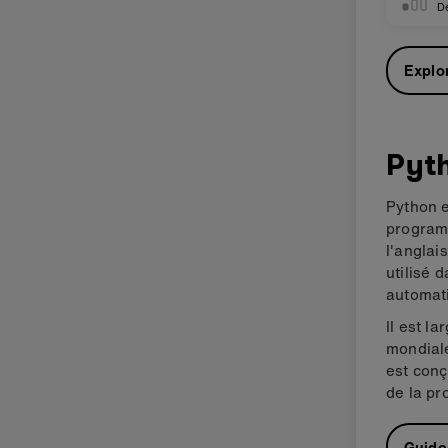
D
Explo
Pyt
Python 
programm
l'anglai
utilisé 
automat
Il est l
mondiale
est conç
de la pr
Guide