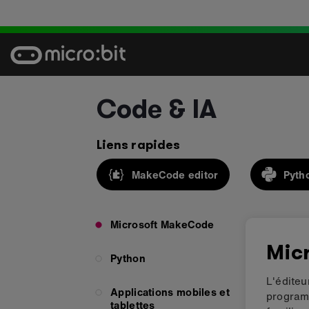
Skip
to
content
Code & IA
Liens rapides
MakeCode editor
Pyth
Microsoft MakeCode
Mic
Python
L'édite
Applications mobiles et
programm
tablettes