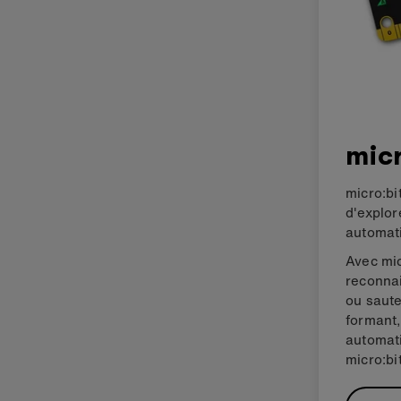
micr
micro:bi
d'explor
automati
Avec mic
reconna
ou saute
formant,
automati
micro:bit