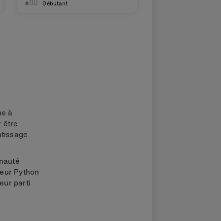
Débutant
he à
r être
ntissage
unauté
teur Python
eur parti