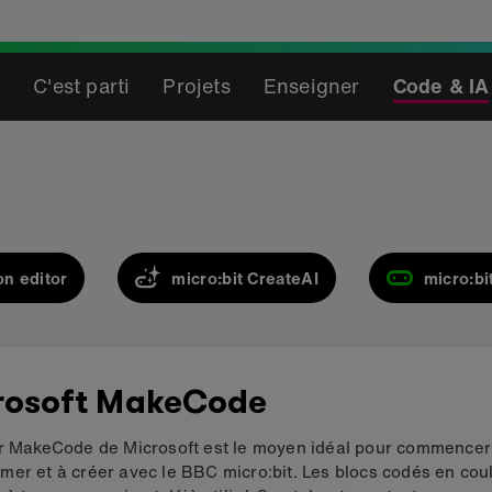
C'est parti
Projets
Enseigner
Code & IA
on editor
micro:bit CreateAI
micro:bi
rosoft MakeCode
ur MakeCode de Microsoft est le moyen idéal pour commencer
er et à créer avec le BBC micro:bit. Les blocs codés en cou