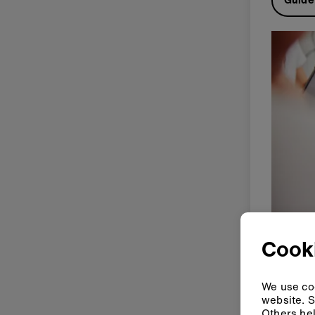
Cooki
We use coo
website. S
Others hel