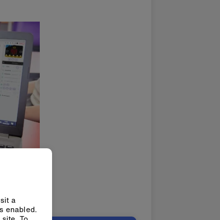
sit a
ys enabled.
site. To