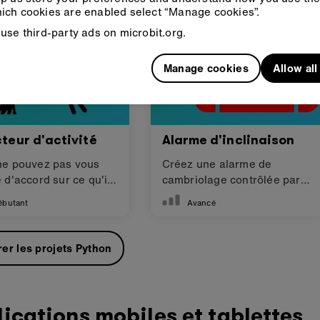
ich cookies are enabled select “Manage cookies”.
use third-party ads on microbit.org.
Manage cookies
Allow al
teur d'activité
Alarme d'inclinaison
ne pouvez pas vous
Créez une alarme de
 d'accord sur ce qu'il
cambriolage contrôlée par
aire? Laissez votre
radio
ébutant
Avancé
bit décider!
rer les projets Python
ications mobiles et tablettes