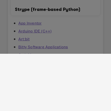
Strype (frame-based Python)
App Inventor
Arduino IDE (C++)
Art:bit
Bitty Software Applications
CodeMao
CodeMao Turtle
GNAT (Ada)
Kittenblock
Kodu
MicroBlocks
Mind+
TI graphing calculators (Python)