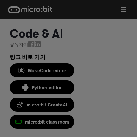
Skip
to
content
Code & AI
공유하기
링크 바로 가기
MakeCode editor
Python editor
micro:bit CreateAI
micro:bit classroom