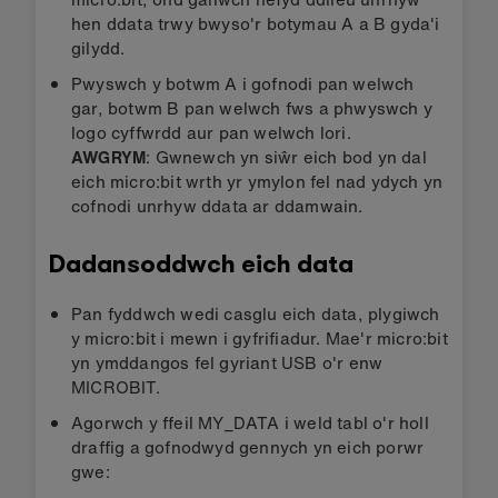
hen ddata trwy bwyso'r botymau A a B gyda'i
gilydd.
Pwyswch y botwm A i gofnodi pan welwch
gar, botwm B pan welwch fws a phwyswch y
logo cyffwrdd aur pan welwch lori.
AWGRYM
: Gwnewch yn siŵr eich bod yn dal
eich micro:bit wrth yr ymylon fel nad ydych yn
cofnodi unrhyw ddata ar ddamwain.
Dadansoddwch eich data
Pan fyddwch wedi casglu eich data, plygiwch
y micro:bit i mewn i gyfrifiadur. Mae'r micro:bit
yn ymddangos fel gyriant USB o'r enw
MICROBIT.
Agorwch y ffeil MY_DATA i weld tabl o'r holl
draffig a gofnodwyd gennych yn eich porwr
gwe: