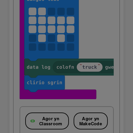
Agor yn
Agor yn
Classroom
MakeCode