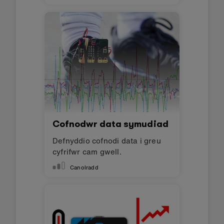
Cofnodwr data symudiad
Defnyddio cofnodi data i greu
cyfrifwr cam gwell.
Canolradd