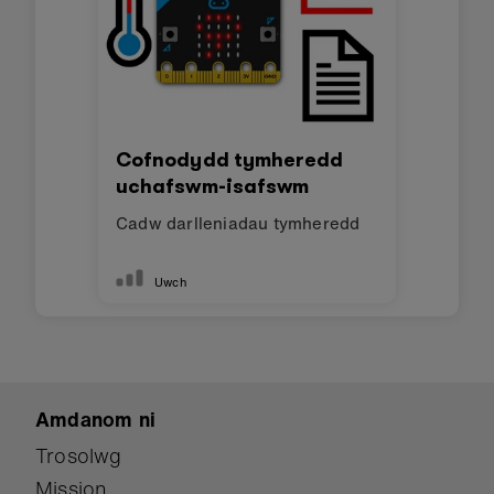
Cofnodydd tymheredd
uchafswm-isafswm
Cadw darlleniadau tymheredd
Uwch
Amdanom ni
Trosolwg
Mission