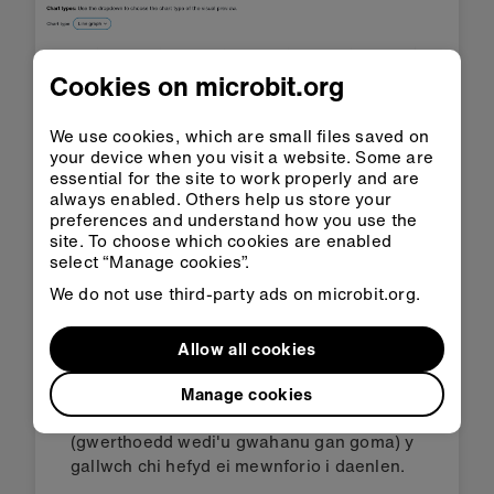
Cookies on microbit.org
We use cookies, which are small files saved on
your device when you visit a website. Some are
essential for the site to work properly and are
You can also:
always enabled. Others help us store your
preferences and understand how you use the
Adio cyfanswm pob colofn i wneud eich colofn
site. To choose which cookies are enabled
neu siart bar eich hun i ddelweddu data eich
select “Manage cookies”.
arolwg.
We do not use third-party ads on microbit.org.
Pwyswch y botwm
copïo
i gopïo'r data fel y
gallwch eu cludo'n syth i mewn i daenlen.
Allow all cookies
Defnyddiwch swyddogaeth
SUM
y daenlen i
gyfrif cyfanswm pob math o gerbyd.
Manage cookies
Lawrlwythwch
y data fel ffeil CSV
(gwerthoedd wedi'u gwahanu gan goma) y
gallwch chi hefyd ei mewnforio i daenlen.