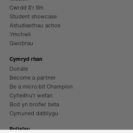
Cwrdd â'r tîm
Student showcase
Astudiaethau achos
Ymchwil
Gwobrau
Cymryd rhan
Donate
Become a partner
Be a micro:bit Champion
Cyfieithu'r wefan
Bod yn brofwr beta
Cymuned datblygu
Polisïau