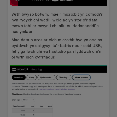
Wrth bwyso botwm, mae'r micro:bit yn cofnodi'r
hyn rydych chi wedi'i weld ac yn storio'r data
mewn tabl er mwyn i chi allu eu dadansoddi'n
nes ymlaen.
Mae data'n aros ar eich micro:bit hyd yn oed os
byddwch yn datgysylltu'r batris neu'r cebl USB,
felly gallwch chi eu hastudio pan fyddwch chi'n
ôl wrth eich cyfrifiadur.