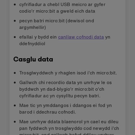
cyfrifiadur a chebl USB meicro ar gyfer
codio'r micro:bit a gweld eich data
pecyn batri micro:bit (dewisol ond
argymhellir)
efallai y bydd ein
canllaw cofnodi data
yn
ddefnyddiol
Casglu data
Trosglwyddwch y rhaglen isod i'ch micro:bit.
Gallwch chi recordio data yn unrhyw le os
byddwch yn dad-blygio'r micro:bit o'ch
cyfrifiadur ac yn cysylltu pecyn batri.
Mae tic yn ymddangos i ddangos ei fod yn
barod i ddechrau cofnodi.
Mae unrhyw ddata blaenorol yn cael eu dileu
pan fyddwch yn trosglwyddo cod newydd i'ch
micro:bit, ond gallwch hefyd ddileu unrhyw