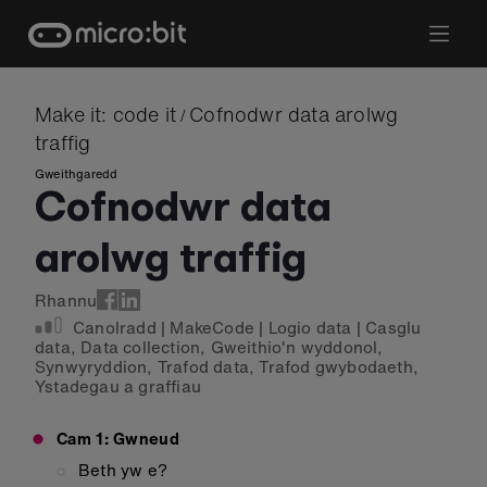
Skip
to
content
Make it: code it
Cofnodwr data arolwg
/
traffig
Gweithgaredd
Cofnodwr data
arolwg traffig
Rhannu
Canolradd
|
MakeCode
|
Logio data
|
Casglu
data
,
Data collection
,
Gweithio'n wyddonol
,
Synwyryddion
,
Trafod data
,
Trafod gwybodaeth
,
Ystadegau a graffiau
Cam 1: Gwneud
Beth yw e?