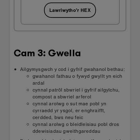
Lawrlwytho'r HEX
Cam 3: Gwella
Ailgymysgwch y cod i gyfrif gwahanol bethau:
gwahanol fathau o fywyd gwyllt yn eich
ardal
cynnal patrôl sbwriel i gyfrif ailgylchu,
compost a sbwriel arferol
cynnal arolwg o sut mae pobl yn
cyrraedd yr ysgol, er enghraifft,
cerdded, bws neu feic
cynnal arolwg o bleidleisiau pobl dros
ddewisiadau gweithgareddau