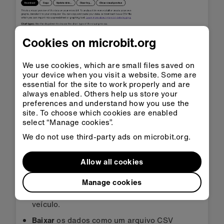
Cookies on microbit.org
We use cookies, which are small files saved on
your device when you visit a website. Some are
essential for the site to work properly and are
always enabled. Others help us store your
preferences and understand how you use the
Você também pode:
site. To choose which cookies are enabled
select “Manage cookies”.
Somar o total de cada coluna para fazeres um
gráfico de colunas ou de barras para
We do not use third-party ads on microbit.org.
visualizar os dados da tua pesquisa.
Pressionar o botão
copiar
para copiar os
Allow all cookies
dados e colá-los diretamente em uma
Manage cookies
planilha. Usar a função
somar
da planilha
para contar o número total de cada tipo de
veículo.
Baixar
os dados como um arquivo CSV