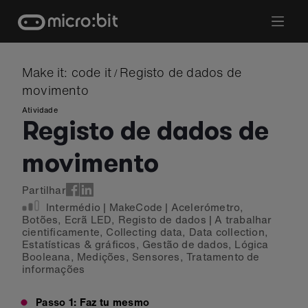
Skip
to
content
Make it: code it
Registo de dados de
/
movimento
Atividade
Registo de dados de
movimento
Partilhar
Intermédio
|
MakeCode
|
Acelerómetro
,
Botões
,
Ecrã LED
,
Registo de dados
|
A trabalhar
cientificamente
,
Collecting data
,
Data collection
,
Estatísticas & gráficos
,
Gestão de dados
,
Lógica
Booleana
,
Medições
,
Sensores
,
Tratamento de
informações
Passo 1: Faz tu mesmo