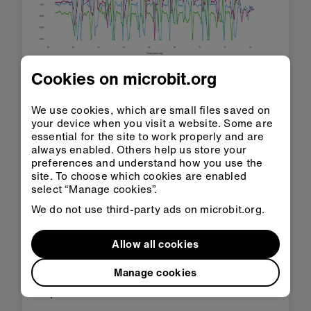
Cookies on microbit.org
Usa os teus dados
We use cookies, which are small files saved on
Estudando estes dados, consegues observar
your device when you visit a website. Some are
que de cada vez que foi dado um passo, a
essential for the site to work properly and are
leitura do eixo Z foi acima do valor 500.
always enabled. Others help us store your
preferences and understand how you use the
Com esta recolha de dados, podemos usar o
site. To choose which cookies are enabled
número 500 como o limite do projeto
"Conta
select “Manage cookies”.
passos sensível"
, modificando o bloco "força de
aceleração (mg)" para ler a "aceleração (mg) z >
We do not use third-party ads on microbit.org.
500".
Allow all cookies
Isto quer dizer que recolheste dados que são
exclusivos da tua forma de andar, e usaste-os
Manage cookies
para personalizar um produto digital que se
adapta melhor a ti.