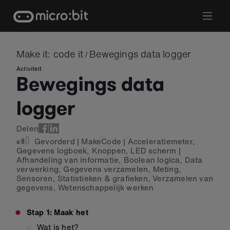
Skip
to
content
Make it: code it
Bewegings data logger
/
Activiteit
Bewegings data
logger
Delen
Gevorderd
|
MakeCode
|
Acceleratiemeter
,
Gegevens logboek
,
Knoppen
,
LED scherm
|
Afhandeling van informatie
,
Boolean logica
,
Data
verwerking
,
Gegevens verzamelen
,
Meting
,
Sensoren
,
Statistieken & grafieken
,
Verzamelen van
gegevens
,
Wetenschappelijk werken
Stap 1: Maak het
Wat is het?