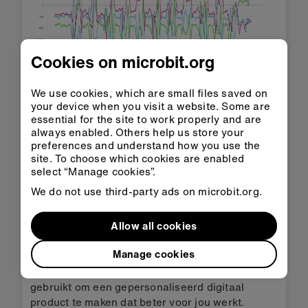
Cookies on microbit.org
We use cookies, which are small files saved on
Analyseer je gegevens
your device when you visit a website. Some are
essential for the site to work properly and are
Door deze gegevens te bestuderen kun je zien
always enabled. Others help us store your
dat bijna elke keer dat een stap werd genomen,
preferences and understand how you use the
de meting in de Z-as boven de 500 ging.
site. To choose which cookies are enabled
select “Manage cookies”.
Dus met deze gegevensset we zouden het getal
500 als drempel kunnen gebruiken in het
We do not use third-party ads on microbit.org.
Gevoelige stappenteller
project het 'acceleratie
(mg) blok wijzigen om 'acceleratie (mg) z > 500'
Allow all cookies
te lezen.
Manage cookies
Dit betekent dat je gegevens die uniek zijn voor
de manier waarop je loopt, hebt verzameld en
gebruikt om een gepersonaliseerd digitaal
product te maken dat beter voor jou werkt.