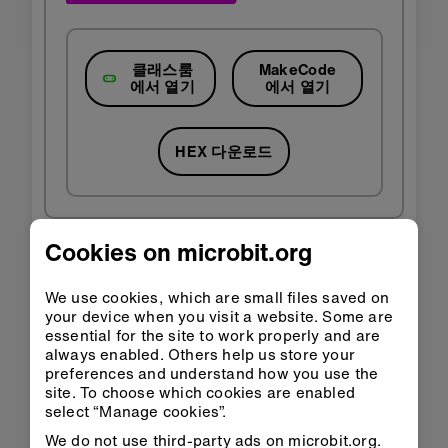
클래스룸
MakeCode
에서 열기
에서 열기
HEX 다운로드
Cookies on microbit.org
3단계: 더 좋게 만들어 보세
We use cookies, which are small files saved on
your device when you visit a website. Some are
요.
essential for the site to work properly and are
always enabled. Others help us store your
preferences and understand how you use the
'키득 키득', '안녕', '반짝임' 과 같은 효과음을 사용
site. To choose which cookies are enabled
해서 실험해보세요.
select “Manage cookies”.
다른 아이콘으로 바꾸거나, 직접 그려보세요.
We do not use third-party ads on microbit.org.