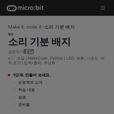
Skip
to
content
Make it: code it
소리 기분 배지
/
활동
소리 기분 배지
공유하기
초급
|
MakeCode
,
Python
|
LED
,
버튼
,
사운드
,
터
치 로고
|
입력/출력
,
추상화
1단계: 만들어 보세요.
프로젝트 소개
학습 내용
설명
준비물