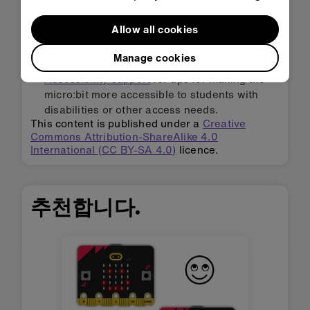
각각의 기분에 애니메이션을 추가해보세요.
Allow all cookies
Manage cookies
Adapting for accessibility:
explore our
Accessibility support
for tips for making the
micro:bit more accessible to students with
disabilities or other access needs.
This content is published under a
Creative
Commons Attribution-ShareAlike 4.0
International (CC BY-SA 4.0)
licence.
추천합니다.