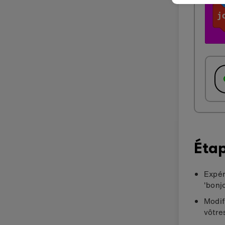
Étap
Expér
'bonjo
Modif
vôtre