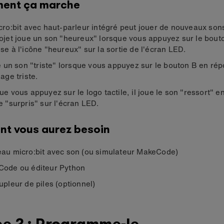
ent ça marche
cro:bit avec haut-parleur intégré peut jouer de nouveaux sons
ojet joue un son "heureux" lorsque vous appuyez sur le bout
se à l'icône "heureux" sur la sortie de l'écran LED.
ue un son "triste" lorsque vous appuyez sur le bouton B en rép
age triste.
ue vous appuyez sur le logo tactile, il joue le son "ressort" 
e "surpris" sur l'écran LED.
nt vous aurez besoin
au micro:bit avec son (ou simulateur MakeCode)
ode ou éditeur Python
upleur de piles (optionnel)
e 2 : Programme-le