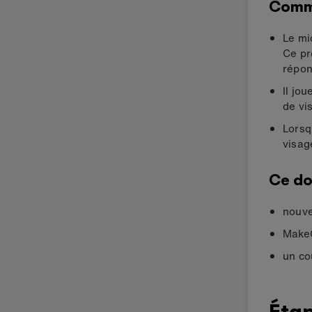
Comm
Le mi
Ce pr
répon
Il jo
de vis
Lorsq
visag
Ce do
nouve
MakeC
un co
Étap