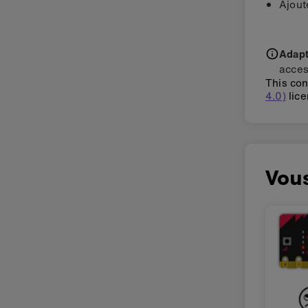
Ajout
Adapti
acces
This con
4.0)
lice
Vous