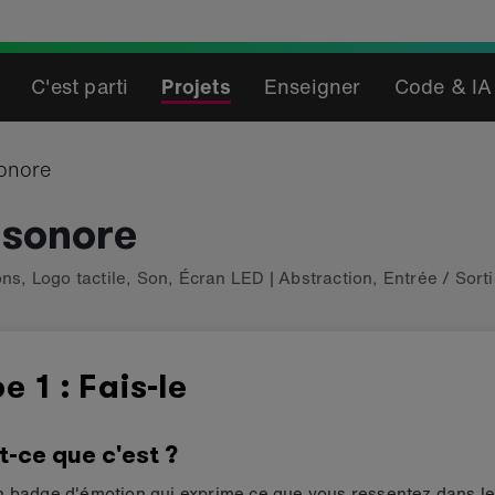
C'est parti
Projets
Enseigner
Code & IA
onore
 sonore
ons
,
Logo tactile
,
Son
,
Écran LED
|
Abstraction
,
Entrée / Sort
e 1 : Fais-le
t-ce que c'est ?
 badge d'émotion qui exprime ce que vous ressentez dans le