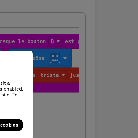
sit a
ys enabled.
site. To
l cookies