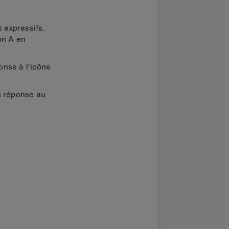
 expressifs.
on A en
onse à l'icône
en réponse au