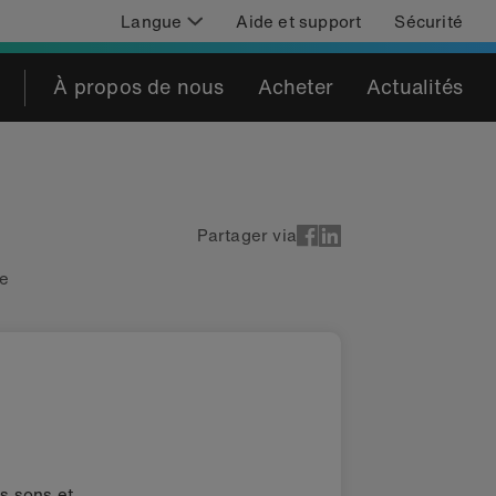
Langue
Aide et support
Sécurité
À propos de nous
Acheter
Actualités
Partager via
ie
s sons et