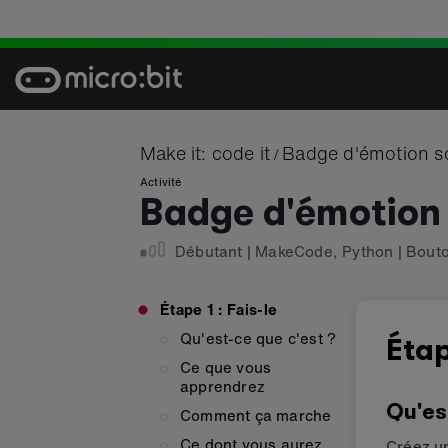
Skip
to
content
Make it: code it
Badge d'émotion s
/
Activité
Badge d'émotion
Débutant
|
MakeCode
,
Python
|
Bout
Étape 1 : Fais-le
Qu'est-ce que c'est ?
Étap
Ce que vous
apprendrez
Qu'es
Comment ça marche
Ce dont vous aurez
Créez un