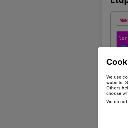
Mak
Cooki
We use coo
website. S
Others hel
choose wh
We do not 