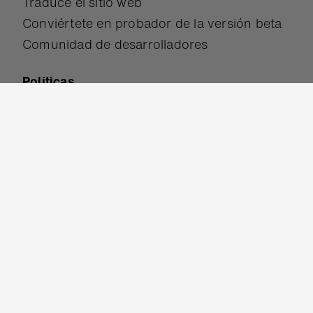
Traduce el sitio web
Conviértete en probador de la versión beta
Comunidad de desarrolladores
Políticas
Accesibilidad
Salvaguardar
Términos de uso
Política de privacidad
Cookies
Ponte en contacto
Ayuda y soporte
Contáctanos
Trabaja con nosotros