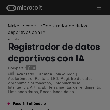
Skip
to
content
Make it: code it
Registrador de datos
/
deportivos con IA
Actividad
Registrador de datos
deportivos con IA
Compartir
Avanzado
|
CreateAI
,
MakeCode
|
Acelerómetro
,
Pantalla LED
,
Registro de datos
|
Aprendizaje automático
,
Entendiendo la
Inteligencia Artificial
,
Herramientas de rendimiento
,
Limpiando datos
,
Recopilando datos
Paso 1: Entiéndelo