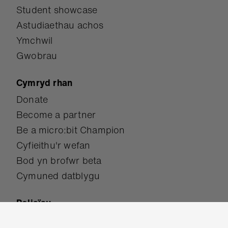
Student showcase
Astudiaethau achos
Ymchwil
Gwobrau
Cymryd rhan
Donate
Become a partner
Be a micro:bit Champion
Cyfieithu'r wefan
Bod yn brofwr beta
Cymuned datblygu
Polisïau
Hygyrchedd