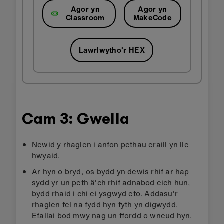
Agor yn
Agor yn
Classroom
MakeCode
Lawrlwytho'r HEX
Cam 3: Gwella
Newid y rhaglen i anfon pethau eraill yn lle
hwyaid.
Ar hyn o bryd, os bydd yn dewis rhif ar hap
sydd yr un peth â'ch rhif adnabod eich hun,
bydd rhaid i chi ei ysgwyd eto. Addasu'r
rhaglen fel na fydd hyn fyth yn digwydd.
Efallai bod mwy nag un ffordd o wneud hyn.