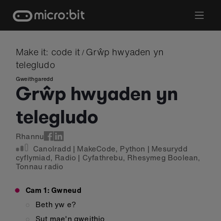
Skip
to
content
Make it: code it
Grŵp hwyaden yn
/
telegludo
Gweithgaredd
Grŵp hwyaden yn
telegludo
Rhannu
Canolradd
|
MakeCode
,
Python
|
Mesurydd
cyflymiad
,
Radio
|
Cyfathrebu
,
Rhesymeg Boolean
,
Tonnau radio
Cam 1: Gwneud
Beth yw e?
Sut mae'n gweithio