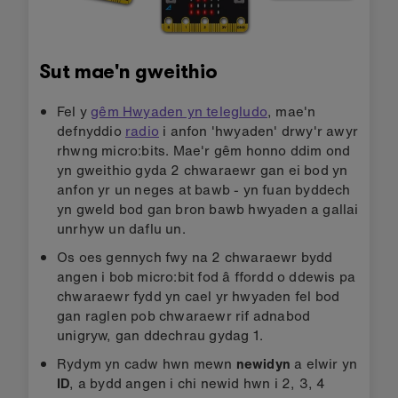
Sut mae'n gweithio
Fel y
gêm Hwyaden yn telegludo
, mae'n
defnyddio
radio
i anfon 'hwyaden' drwy'r awyr
rhwng micro:bits. Mae'r gêm honno ddim ond
yn gweithio gyda 2 chwaraewr gan ei bod yn
anfon yr un neges at bawb - yn fuan byddech
yn gweld bod gan bron bawb hwyaden a gallai
unrhyw un daflu un.
Os oes gennych fwy na 2 chwaraewr bydd
angen i bob micro:bit fod â ffordd o ddewis pa
chwaraewr fydd yn cael yr hwyaden fel bod
gan raglen pob chwaraewr rif adnabod
unigryw, gan ddechrau gydag 1.
Rydym yn cadw hwn mewn
newidyn
a elwir yn
ID
, a bydd angen i chi newid hwn i 2, 3, 4