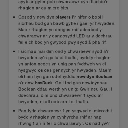
ayyb ar gyfer pob chwaraewr cyn fflachio'r
rhaglen ar eu micro:bits.
Gosod y newidyn
players
i'r nifer o bobl i
sicrhau bod gan bawb gyfle i gael yr hwyaden.
Mae'r rhaglen yn dangos rhif adnabod y
chwaraewr ar y dangosydd LED ar y dechrau
fel eich bod yn gwybod pwy sydd â pha rif.
I sicrhau mai dim ond y chwaraewr sydd â'r
hwyaden sy'n gallu ei thaflu, bydd y rhaglen
yn anfon neges yn unig pan fyddwch yn ei
hysgwyd
os
oes gennych yr hwyaden. Mae'n
olrhain hyn gan ddefnyddio
newidyn Boolean
o'r enw
hasDuck
. Gall fod gan newidynnau
Boolean ddau werth yn unig: Gwir neu Gau. I
ddechrau, dim ond chwaraewr 1 sydd â'r
hwyaden, ni all neb arall ei thaflu.
Pan fydd chwaraewr 1 yn ysgwyd ei micro:bit,
bydd y rhaglen yn cynhyrchu rhif ar hap
rhwng 1 a'r nifer o chwaraewyr. Os nad yw'r