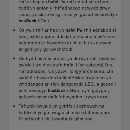
rhif ar hap yn
hafal i'w
rhif adnabod ei hun,
bydd yn anfon y rhif adnabod newydd drwy
radio, yn clirio ei sgrin ac yn gosod ei newidyn
hasDuck
i Gau.
Os yw'r rhif ar hap yn
hafal i'w
rhif adnabod ei
hun, bydd angen iddi daflu eto ond mae'n well
nag anfon yr hwyaden ati hi ei hun - a mynd
ar goll yn y goruwchofod!
Os bydd eich micro:bit yn derbyn rhif, bydd yn
gwirio i weld os yw'n hafal i (yn cyfateb) i'ch
rhif adnabod. Os ydyw, llongyfarchiadau, chi
sydd â'r hwyaden bellach! Mae hwyaden yn
ymddangos ar eich dangosydd LED, a gosodir
eich newidyn
hasDuck
i Gwir, sy'n golygu y
gallwch nawr daflu'r hwyaden i rywun arall.
Taflwch hwyaid yn gyfrifol: sicrhewch na
fyddwch yn gollwng eich micro:bit neu daro
ffrind wrth i chi fwynhau'r gêm hon.