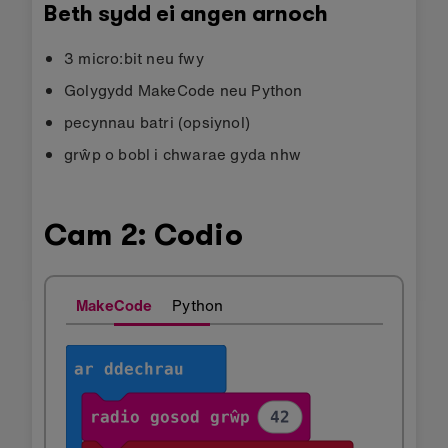
Beth sydd ei angen arnoch
3 micro:bit neu fwy
Golygydd MakeCode neu Python
pecynnau batri (opsiynol)
grŵp o bobl i chwarae gyda nhw
Cam 2: Codio
MakeCode
Python