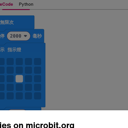
eCode
Python
es on microbit.org