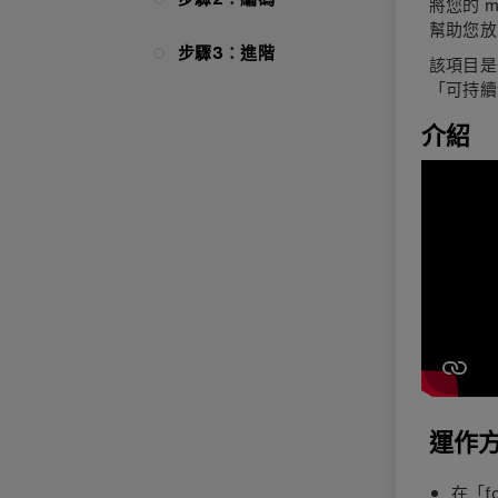
將您的 
幫助您放
步驟3：進階
該項目是
「可持續
介紹
運作
在「f