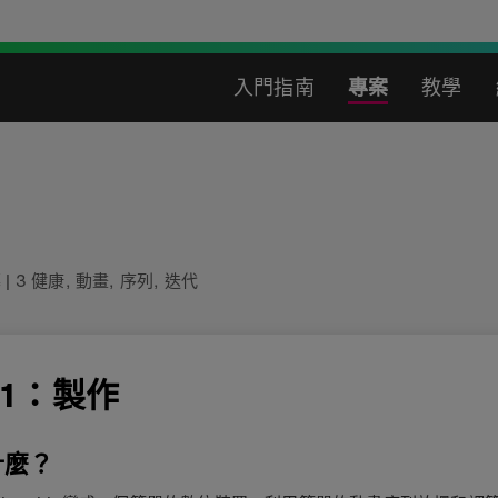
入門指南
專案
教學
幕
|
3 健康
,
動畫
,
序列
,
迭代
1：製作
什麼？