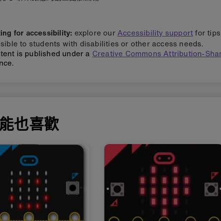
ng for accessibility:
explore our
Accessibility support
for tip
sible to students with disabilities or other access needs.
tent is published under a
Creative Commons Attribution-Shar
nce.
能也喜歡