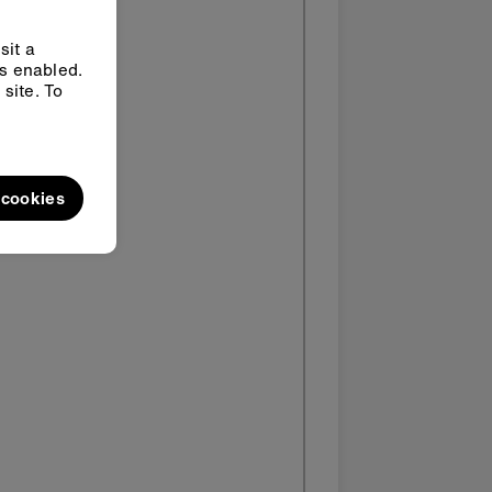
sit a
ys enabled.
site. To
l cookies