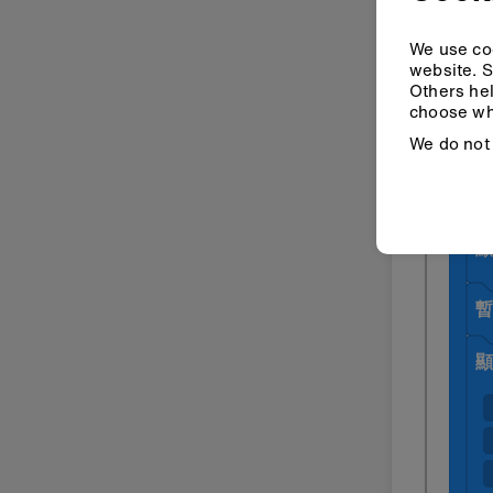
We use coo
website. S
Others hel
choose wh
We do not 