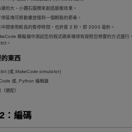
內建的大、小鑽石圖標來創造脈衝效果。
暫停區塊可將動畫放慢到一個輕鬆的節奏。
中間使用較長的暫停時間，也許是 2 秒，即 2000 毫秒。
akeCode 模擬器中測試您的程式碼來確保有按照您想要的方式運
:bit。
要的東西
:bit (或,MakeCode simulator)
Code 或, Python 編輯器
組（選配）
2：編碼