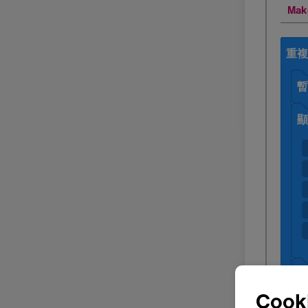
Mak
Cooki