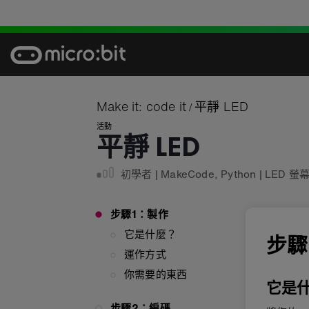
Skip
to
content
Make it: code it
平靜 LED
/
活動
平靜 LED
初學者
|
MakeCode
,
Python
|
LED 螢
步驟1：製作
它是什麼？
步驟
運作方式
你需要的東西
它是
步驟2：編碼