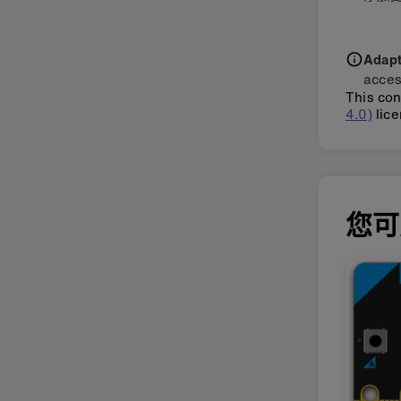
Adapti
acces
This con
4.0)
lice
您可