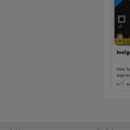
Insi
Usa tu
expre
Pr