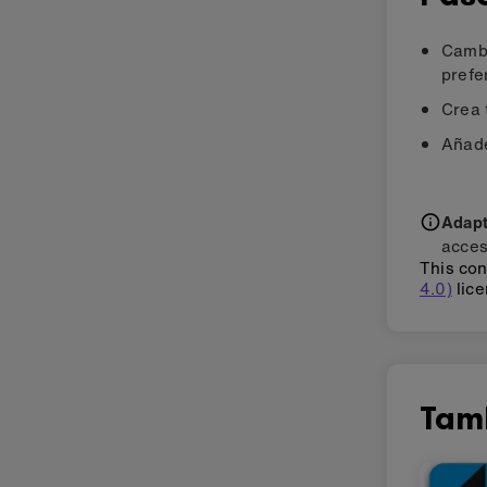
Cambi
prefe
Crea 
Añade
Adapti
acces
This con
4.0)
lice
Tam