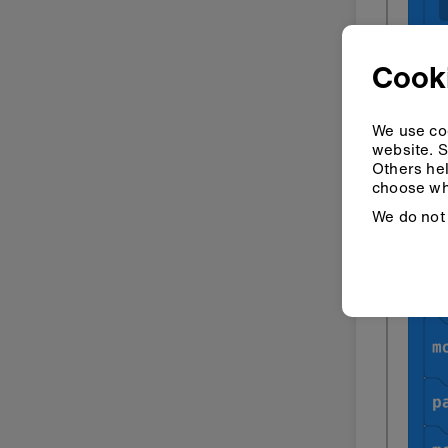
Cooki
We use coo
website. S
Others hel
choose wh
We do not 