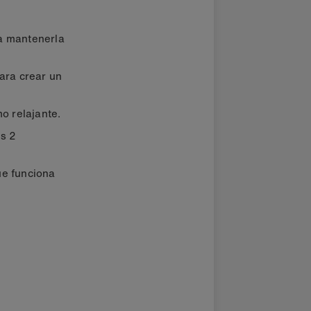
a mantenerla
ara crear un
o relajante.
s 2
ue funciona