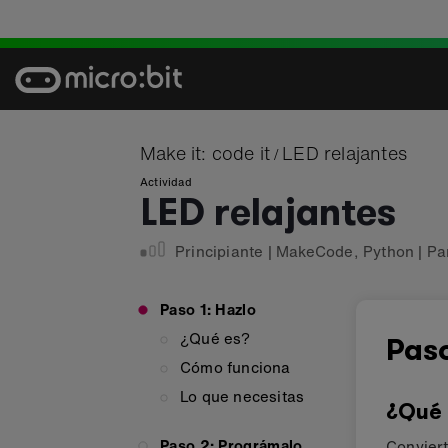
Skip
to
content
Make it: code it
LED relajantes
/
Actividad
LED relajantes
Principiante
|
MakeCode
,
Python
|
Pa
Paso 1: Hazlo
¿Qué es?
Paso
Cómo funciona
Lo que necesitas
¿Qué 
Paso 2: Prográmalo
Conviert