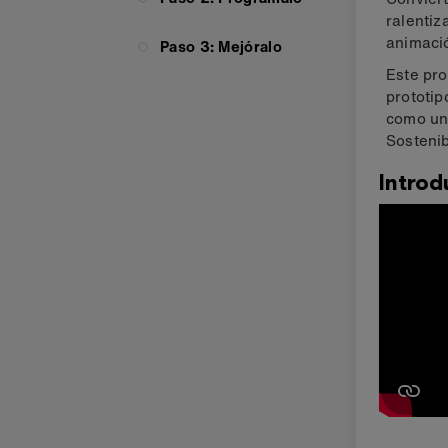
ralentiz
animaci
Paso 3: Mejóralo
Este pro
prototip
como una
Sosteni
Introd