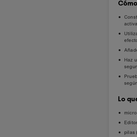
Cómo
Const
activa
Utili
efect
Añade
Haz u
segun
Prueb
según
Lo qu
micro
Edito
pilas