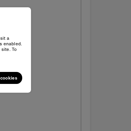
sit a
ys enabled.
site. To
l cookies