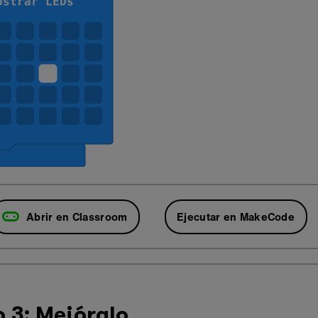
Abrir en Classroom
Ejecutar en MakeCode
 3: Mejóralo