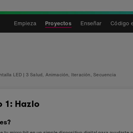
Empieza
Proyectos
Enseñar
Código e
ntalla LED
|
3 Salud
,
Animación
,
Iteración
,
Secuencia
 1: Hazlo
es?
e tu micro:bit en un simple dispositivo digital para ayudarte a