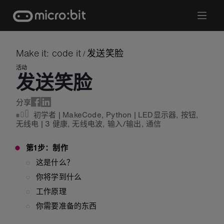
Skip
to
content
Make it: code it
发送笑脸
/
活动
发送笑脸
分享
初学者
|
MakeCode
,
Python
|
LED显示器
,
按钮
,
无线电
|
3 健康
,
无线电波
,
输入/输出
,
通信
第1步：制作
这是什么？
你将学到什么
工作原理
你需要准备的东西