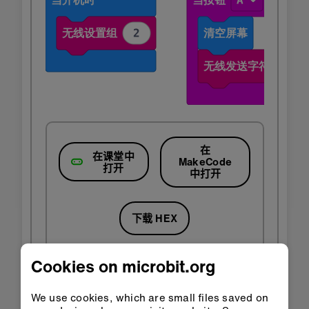
在
在课堂中
MakeCode
打开
中打开
下载 HEX
Cookies on microbit.org
We use cookies, which are small files saved on