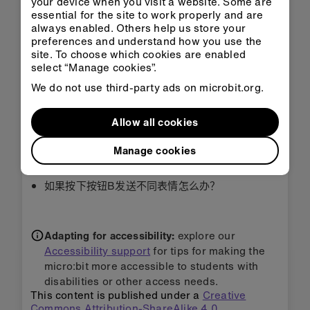
your device when you visit a website. Some are
第3步：完善
essential for the site to work properly and are
always enabled. Others help us store your
preferences and understand how you use the
自定义你的专属笑脸表情。
site. To choose which cookies are enabled
如果你的课堂是两人一组，只要每对学生选择唯一
select “Manage cookies”.
的无线电组号，即可只向自己的搭档发送消息，而
We do not use third-party ads on microbit.org.
不会发送给别人。
也可以通过处在相同的无线电组来实现这一点，但
Allow all cookies
需要对代码进行修改，使发送的文本消息对自己的
搭档是唯一的。 修改代码，使得其只在收到正确消
Manage cookies
息时显示笑脸。
如果按下按钮B发送不同表情怎么办？
Adapting for accessibility:
explore our
Accessibility support
for tips for making the
micro:bit more accessible to students with
disabilities or other access needs.
This content is published under a
Creative
Commons Attribution-ShareAlike 4.0