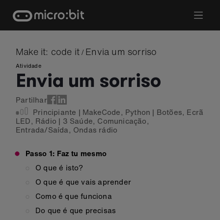
Skip
to
content
Make it: code it
Envia um sorriso
/
Atividade
Envia um sorriso
Partilhar
Principiante
|
MakeCode
,
Python
|
Botões
,
Ecrã
LED
,
Rádio
|
3 Saúde
,
Comunicação
,
Entrada/Saída
,
Ondas rádio
Passo 1: Faz tu mesmo
O que é isto?
O que é que vais aprender
Como é que funciona
Do que é que precisas