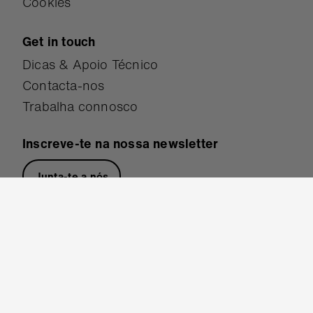
Cookies
Get in touch
Dicas & Apoio Técnico
Contacta-nos
Trabalha connosco
Inscreve-te na nossa newsletter
Junta-te a nós
Segue-nos
© Micro:bit Educational Foundation