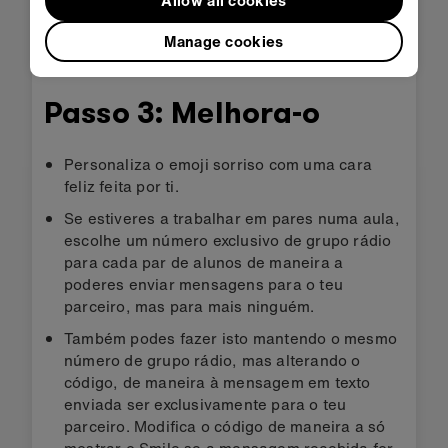
Allow all cookies
Manage cookies
Passo 3: Melhora-o
Personaliza o emoji sorriso com uma cara
feliz feita por ti.
Se estiveres a trabalhar em pares numa aula,
escolhe um número exclusivo de grupo rádio
para cada par de alunos de maneira a
poderes enviar mensagens para o teu
parceiro, mas para mais ninguém.
Também podes fazer isto mantendo o mesmo
número de grupo rádio, mas alterando o
código, de maneira à mensagem em texto
enviada ser exclusivamente para o teu
parceiro. Modifica o código de maneira a só
mostrar o Smile se a mensagem recebida for