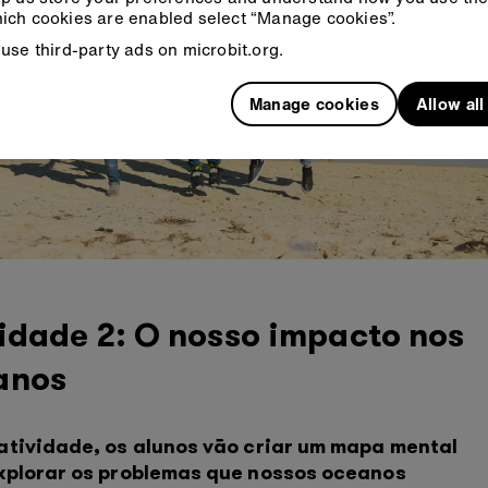
ich cookies are enabled select “Manage cookies”.
use third-party ads on microbit.org.
Manage cookies
Allow al
idade 2: O nosso impacto nos
anos
atividade, os alunos vão criar um mapa mental
xplorar os problemas que nossos oceanos