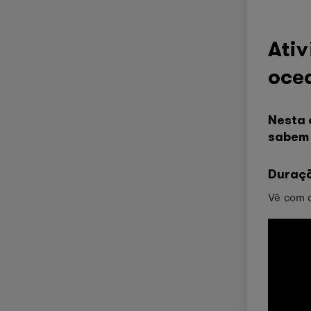
Ativ
oce
Nesta 
sabem 
Duraçã
Vê com o