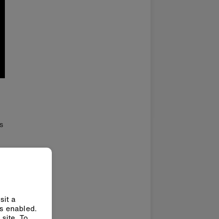
s
sit a
ys enabled.
site. To