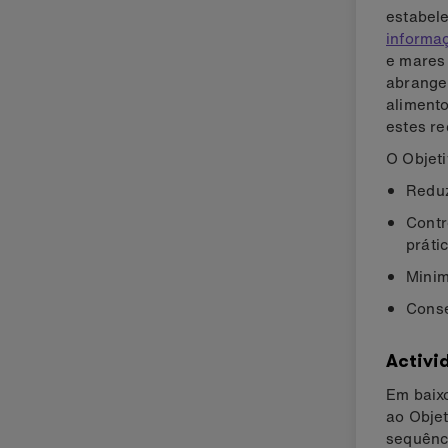
estabel
informaç
e mares 
abrange
alimento
estes re
O Objeti
Reduz
Contr
práti
Minim
Conse
Activi
Em baixo
ao Obje
sequênci