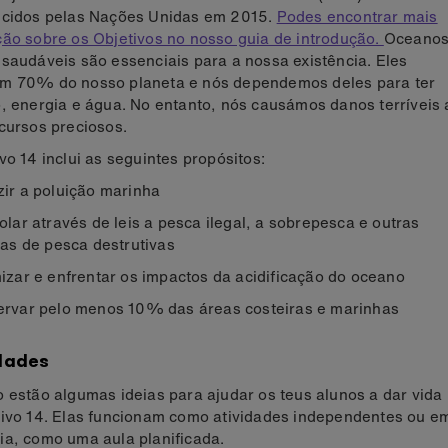
ecidos pelas Nações Unidas em 2015.
Podes encontrar mais
ão sobre os Objetivos no nosso guia de introdução.
Oceano
saudáveis são essenciais para a nossa existência. Eles
m 70% do nosso planeta e nós dependemos deles para ter
, energia e água. No entanto, nós causámos danos terríveis 
cursos preciosos.
vo 14 inclui as seguintes propósitos:
ir a poluição marinha
olar através de leis a pesca ilegal, a sobrepesca e outras
cas de pesca destrutivas
izar e enfrentar os impactos da acidificação do oceano
rvar pelo menos 10% das áreas costeiras e marinhas
dades
 estão algumas ideias para ajudar os teus alunos a dar vida
tivo 14. Elas funcionam como atividades independentes ou e
a, como uma aula planificada.