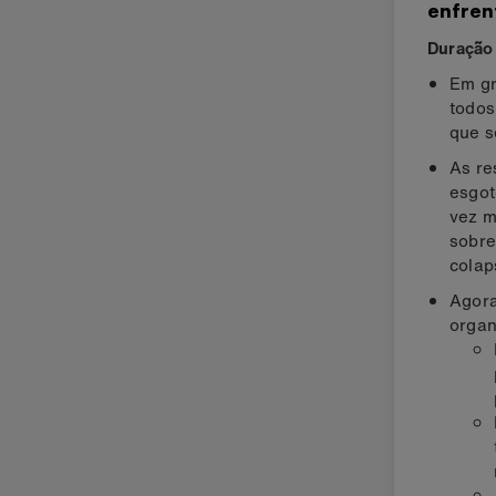
enfren
Duração 
Em gr
todos
que s
As re
esgot
vez m
sobre
colap
Agora
organ