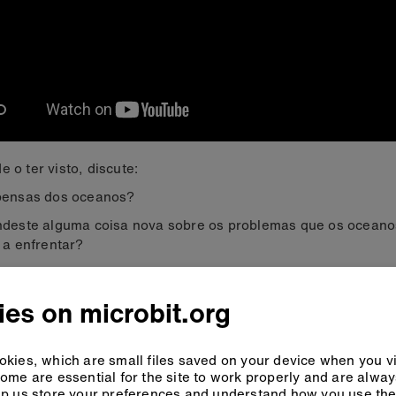
e o ter visto, discute:
pensas dos oceanos?
deste alguma coisa nova sobre os problemas que os oceano
 a enfrentar?
a dessas coisas está relacionada com a tua própria vida?
es on microbit.org
kies, which are small files saved on your device when you vi
ome are essential for the site to work properly and are alwa
p us store your preferences and understand how you use the 