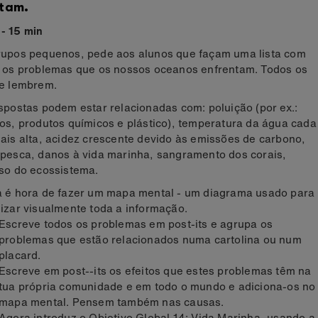
tam.
- 15 min
upos pequenos, pede aos alunos que façam uma lista com
 os problemas que os nossos oceanos enfrentam. Todos os
e lembrem.
spostas podem estar relacionadas com: poluição (por ex.:
os, produtos químicos e plástico), temperatura da água cada
ais alta, acidez crescente devido às emissões de carbono,
pesca, danos à vida marinha, sangramento dos corais,
so do ecossistema.
 é hora de fazer um mapa mental - um diagrama usado para
izar visualmente toda a informação.
Escreve todos os problemas em post-its e agrupa os
problemas que estão relacionados numa cartolina ou num
placard.
Escreve em post--its os efeitos que estes problemas têm na
tua própria comunidade e em todo o mundo e adiciona-os no
mapa mental. Pensem também nas causas.
Agora introduz o Objetivo Global 14: Vida Marinha, usando a