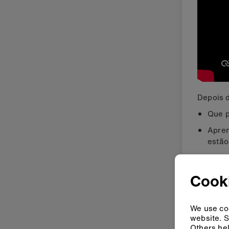
Depois d
Que 
Apren
estão
Algum
Cooki
We use coo
website. S
Others hel