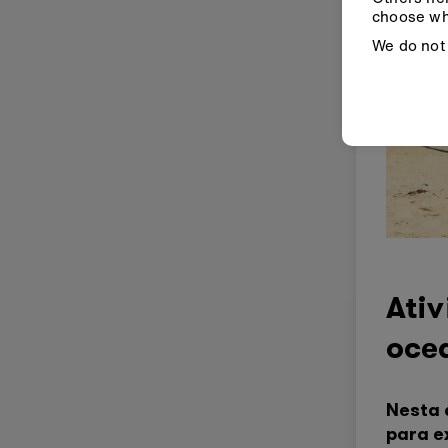
choose wh
We do not 
Ativ
oce
Nesta 
para e