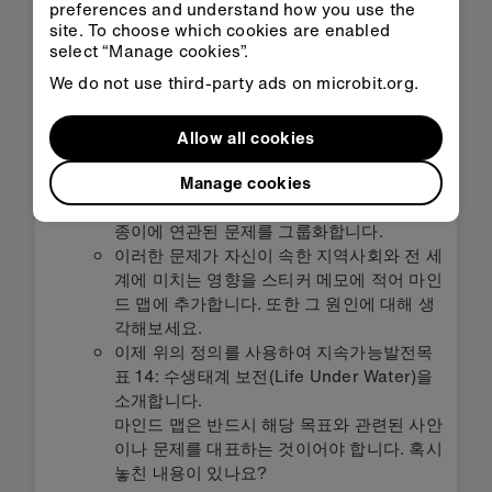
preferences and understand how you use the
수많은 문제를 생각나는 대로 나열하게 합니다.
site. To choose which cookies are enabled
예상 답변: 해양 오염(하수, 화학 물질 및 플라스
select “Manage cookies”.
틱); 해수 온도 상승; 탄소 배출로 인한 산성도 증
We do not use third-party ads on microbit.org.
가; 남획; 해양 생물에 대한 피해; 산호 백화(Coral
bleaching); 수생태계 보전 파괴
Allow all cookies
이제 정보를 시각적으로 구성하는 데 사용되는 다
이어그램인 마인드 맵을 만들 차례입니다.
Manage cookies
모든 문제를 스티커 메모에 적고 칠판이나 큰
종이에 연관된 문제를 그룹화합니다.
이러한 문제가 자신이 속한 지역사회와 전 세
계에 미치는 영향을 스티커 메모에 적어 마인
드 맵에 추가합니다. 또한 그 원인에 대해 생
각해보세요.
이제 위의 정의를 사용하여 지속가능발전목
표 14: 수생태계 보전(Life Under Water)을
소개합니다.
마인드 맵은 반드시 해당 목표와 관련된 사안
이나 문제를 대표하는 것이어야 합니다. 혹시
놓친 내용이 있나요?