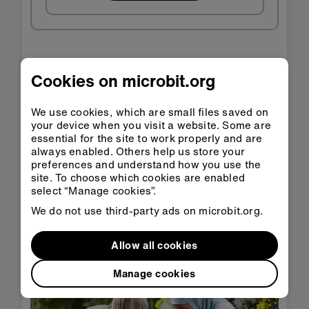
Passo 3: Melhora-o
Cookies on microbit.org
We use cookies, which are small files saved on
Modify the code so it shows your current step
your device when you visit a website. Some are
count when you press a button.
essential for the site to work properly and are
If you find that the code only counts every
always enabled. Others help us store your
preferences and understand how you use the
other step, modify the code to multiply the
site. To choose which cookies are enabled
‘steps’ variable by two when it’s displayed.
select “Manage cookies”.
Measure the length of your average stride
We do not use third-party ads on microbit.org.
and get your micro:bit to multiply this by the
number of steps to calculate the distance
Allow all cookies
you’ve walked.
Manage cookies