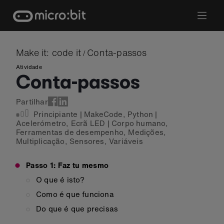
Skip
to
content
Make it: code it
Conta-passos
/
Atividade
Conta-passos
Partilhar
Principiante
|
MakeCode
,
Python
|
Acelerómetro
,
Ecrã LED
|
Corpo humano
,
Ferramentas de desempenho
,
Medições
,
Multiplicação
,
Sensores
,
Variáveis
Passo 1: Faz tu mesmo
O que é isto?
Como é que funciona
Do que é que precisas