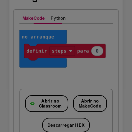
MakeCode
Python
Abrir no
Abrir no
Classroom
MakeCode
Descarregar HEX