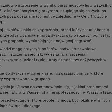
uczniów o utworzenie w wyniku burzy mózgów listy wszystkic
, z którymi boryka się przyroda, skupiając się na życiu na
czyli poza oceanami (co jest uwzględnione w Celu 14: Życie
dą).
aj uczniów: Jakie są zagrożenia, przed którymi stoi obecnie
 przyrody? Uczniowie mogą dyskutować o różnych pomysłac
ych grupach, wymieniając jak najwięcej zagrożeń.
iedzi mogą dotyczyć: pożarów lasów; kłusownictwa
ząt; niszczenia siedlisk; wylesiania; niszczenia i
czyszczenia jezior i rzek; utraty składników odżywczych w
e.
ie do dyskusji w całej klasie, rozważając pomysły, które
ły wypracowane w grupach.
ęćcie jakiś czas na zastanowienie się, z jakimi problemami
a się natura w Waszej lokalnej społeczności, w Waszym kraju
 przedyskutujcie, które problemy mogą być lokalne w innych
iach świata i dlaczego.