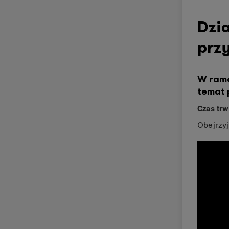
Dzia
prz
W rama
temat 
Czas trw
Obejrzyj