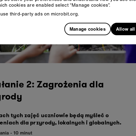
ich cookies are enabled select “Manage cookies”.
use third-party ads on microbit.org.
Manage cookies
Allow al
łanie 2: Zagrożenia dla
yrody
ch tych zajęć uczniowie będą myśleć o
eniach dla przyrody, lokalnych i globalnych.
ania - 10 minut