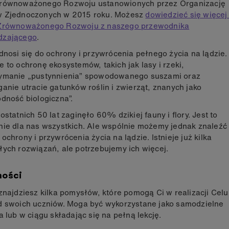
równoważonego Rozwoju ustanowionych przez Organizację
 Zjednoczonych w 2015 roku. Możesz
dowiedzieć się więcej
Zrównoważonego Rozwoju z naszego przewodnika
dzającego
.
dnosi się do ochrony i przywrócenia pełnego życia na lądzie.
 to ochronę ekosystemów, takich jak lasy i rzeki,
ymanie „pustynnienia” spowodowanego suszami oraz
anie utracie gatunków roślin i zwierząt, znanych jako
dność biologiczna”.
ostatnich 50 lat zaginęło 60% dzikiej fauny i flory. Jest to
nie dla nas wszystkich. Ale wspólnie możemy jednak znaleźć
ochrony i przywrócenia życia na lądzie. Istnieje już kilka
ych rozwiązań, ale potrzebujemy ich więcej.
ności
znajdziesz kilka pomysłów, które pomogą Ci w realizacji Celu
d swoich uczniów. Moga być wykorzystane jako samodzielne
a lub w ciągu składając się na pełną lekcję.