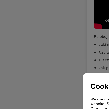
Po obejr
Jaki 
Czy w
Dlacz
Jak p
Cooki
We use coo
website. S
Others hel