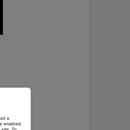
sit a
ys enabled.
site. To