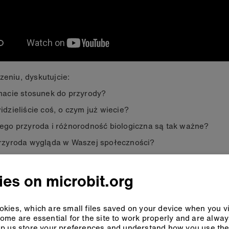
zeniu, dyskutujcie:
macie stosunek do przyrody?
idzieliście coś, o czym już wiecie?
ego przyroda i różnorodność biologiczna są tak ważne?
rzyroda wygląda w Waszej społeczności?
es on microbit.org
kies, which are small files saved on your device when you vi
ome are essential for the site to work properly and are alwa
p us store your preferences and understand how you use the 