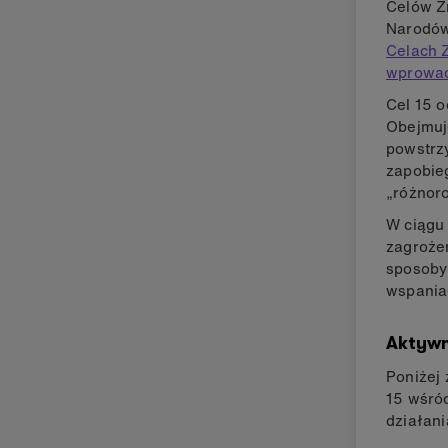
Celów Z
Narodów
Celach 
wprowa
Cel 15 o
Obejmuje
powstrz
zapobieg
„różnoro
W ciągu 
zagroże
sposoby 
wspaniał
Aktyw
Poniżej 
15 wśró
działani