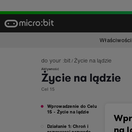
Skip
to
content
Właściwości
do your :bit
Życie na lądzie
/
Aktywność
Życie na lądzie
Cel
15
Wprowadzenie do Celu
15 - Życie na lądzie
Wpr
Działanie 1: Chroń i
na l
przywracaj przyrodę