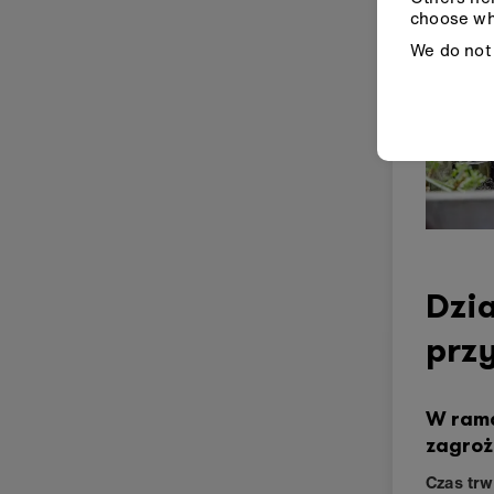
choose wh
We do not 
Dzia
prz
W rama
zagroż
Czas trw