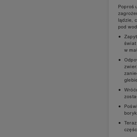
Poproś 
zagrożeń
lądzie, 
pod wo
Zapyt
świat
w mał
Odpow
zwier
zanie
glebi
Wróćc
zosta
Poświ
boryk
Teraz
częśc