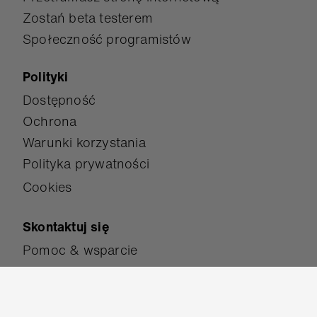
Zostań beta testerem
Społeczność programistów
Polityki
Dostępność
Ochrona
Warunki korzystania
Polityka prywatności
Cookies
Skontaktuj się
Pomoc & wsparcie
Skontaktuj się z nami
Pracuj dla nas