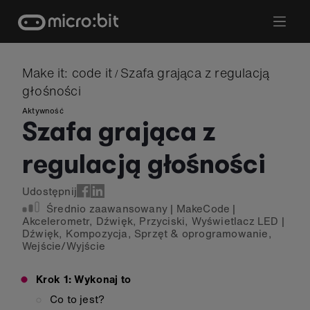
Skip
to
content
Make it: code it
Szafa grająca z regulacją
/
głośności
Aktywność
Szafa grająca z
regulacją głośności
Udostępnij
Średnio zaawansowany
|
MakeCode
|
Akcelerometr
,
Dźwięk
,
Przyciski
,
Wyświetlacz LED
|
Dźwięk
,
Kompozycja
,
Sprzęt & oprogramowanie
,
Wejście/Wyjście
Krok 1: Wykonaj to
Co to jest?