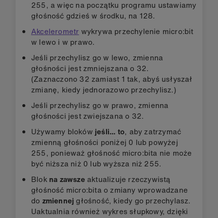
255, a więc na początku programu ustawiamy
głośność gdzieś w środku, na 128.
Akcelerometr
wykrywa przechylenie micro:bit
w lewo i w prawo.
Jeśli przechylisz go w lewo, zmienna
głośności jest zmniejszana o 32.
(Zaznaczono 32 zamiast 1 tak, abyś usłyszał
zmianę, kiedy jednorazowo przechylisz.)
Jeśli przechylisz go w prawo, zmienna
głośności jest zwiejszana o 32.
Używamy bloków
jeśli... to
, aby zatrzymać
zmienną głośności poniżej 0 lub powyżej
255, ponieważ głośność micro:bita nie może
być niższa niż 0 lub wyższa niż 255.
Blok
na zawsze
aktualizuje rzeczywistą
głośność micro:bita o zmiany wprowadzane
do
zmiennej
głośność
, kiedy go przechylasz.
Uaktualnia również wykres słupkowy, dzięki