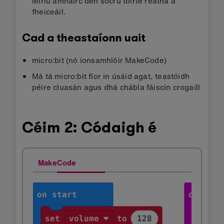
léiriú amhairc den socrú toirte reatha a
fheiceáil.
Cad a theastaíonn uait
micro:bit (nó ionsamhlóir MakeCode)
Má tá micro:bit fíor in úsáid agat, teastóidh
péire cluasán agus dhá chábla fáiscín crogaill
Céim 2: Códaigh é
MakeCode