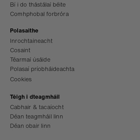
Bí i do thástálaí béite
Comhphobal forbróra
Polasaithe
Inrochtaineacht
Cosaint
Téarmaí úsáide
Polasaí príobháideachta
Cookies
Téigh i dteagmháil
Cabhair & tacaíocht
Déan teagmháil linn
Déan obair linn