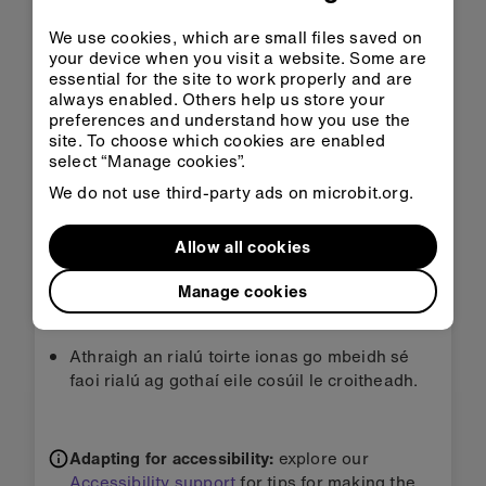
We use cookies, which are small files saved on
your device when you visit a website. Some are
Íoslódáil HEX
essential for the site to work properly and are
always enabled. Others help us store your
preferences and understand how you use the
site. To choose which cookies are enabled
select “Manage cookies”.
We do not use third-party ads on microbit.org.
Céim 3: Feabhsaigh é
Allow all cookies
Ríomhchláraigh do chuid fonn féin.
Manage cookies
Cuir feidhm bhalbhaithe leis trí chnaipe A+B a
bhrú le chéile.
Athraigh an rialú toirte ionas go mbeidh sé
faoi rialú ag gothaí eile cosúil le croitheadh.
Adapting for accessibility:
explore our
Accessibility support
for tips for making the