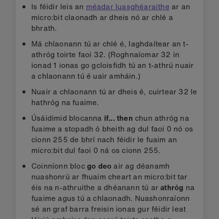
Is féidir leis an
méadar luasghéaraithe
ar an
micro:bit claonadh ar dheis nó ar chlé a
bhrath.
Má chlaonann tú ar chlé é, laghdaítear an t-
athróg toirte faoi 32. (Roghnaíomar 32 in
ionad 1 ionas go gcloisfidh tú an t-athrú nuair
a chlaonann tú é uair amháin.)
Nuair a chlaonann tú ar dheis é, cuirtear 32 le
hathróg na fuaime.
Úsáidimid blocanna
if... then
chun athróg na
fuaime a stopadh ó bheith ag dul faoi 0 nó os
cionn 255 de bhrí nach féidir le fuaim an
micro:bit dul faoi 0 ná os cionn 255.
Coinníonn bloc
go deo
air ag déanamh
nuashonrú ar fhuaim cheart an micro:bit tar
éis na n-athruithe a dhéanann tú ar
athróg
na
fuaime agus tú a chlaonadh. Nuashonraíonn
sé an graf barra freisin ionas gur féidir leat