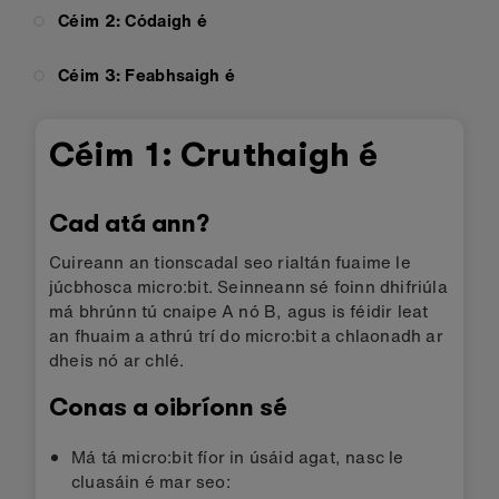
Céim 2: Códaigh é
Céim 3: Feabhsaigh é
Céim 1: Cruthaigh é
Cad atá ann?
Cuireann an tionscadal seo rialtán fuaime le
júcbhosca micro:bit. Seinneann sé foinn dhifriúla
má bhrúnn tú cnaipe A nó B, agus is féidir leat
an fhuaim a athrú trí do micro:bit a chlaonadh ar
dheis nó ar chlé.
Conas a oibríonn sé
Má tá micro:bit fíor in úsáid agat, nasc le
cluasáin é mar seo: