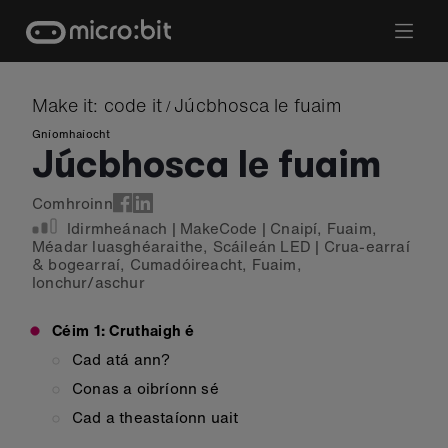
Skip
to
content
Make it: code it
Júcbhosca le fuaim
/
Gníomhaíocht
Júcbhosca le fuaim
Comhroinn
Idirmheánach
|
MakeCode
|
Cnaipí
,
Fuaim
,
Méadar luasghéaraithe
,
Scáileán LED
|
Crua-earraí
& bogearraí
,
Cumadóireacht
,
Fuaim
,
Ionchur/aschur
Céim 1: Cruthaigh é
Cad atá ann?
Conas a oibríonn sé
Cad a theastaíonn uait