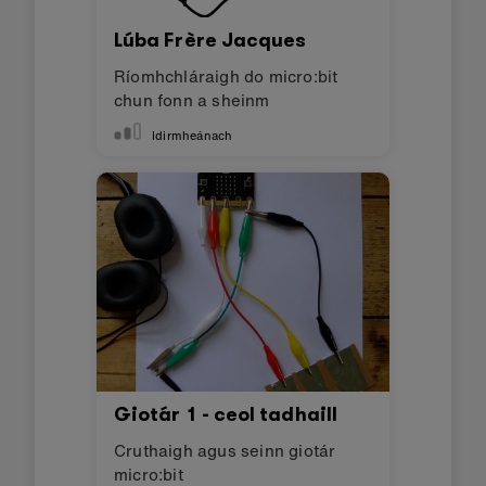
Lúba Frère Jacques
Ríomhchláraigh do micro:bit
chun fonn a sheinm
Idirmheánach
Giotár 1 - ceol tadhaill
Cruthaigh agus seinn giotár
micro:bit