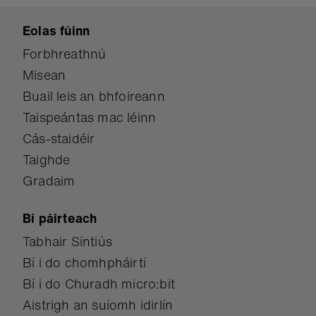
Eolas fúinn
Forbhreathnú
Misean
Buail leis an bhfoireann
Taispeántas mac léinn
Cás-staidéir
Taighde
Gradaim
Bí páirteach
Tabhair Síntiús
Bí i do chomhpháirtí
Bí i do Churadh micro:bit
Aistrigh an suíomh idirlín