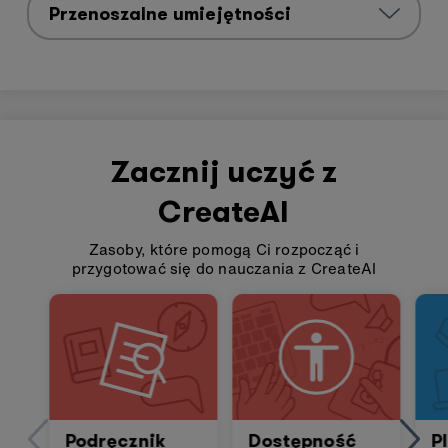
Przenoszalne umiejętności
Pomiń
Zacznij uczyć z
wiersz
przewodników
CreateAI
dostępności
Zasoby, które pomogą Ci rozpocząć i
przygotować się do nauczania z CreateAI
Podręcznik
Dostępność
P