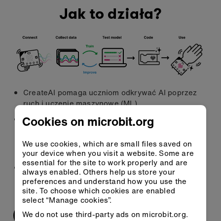
Jak to działa?
CreateAI pomaga uczniom odkrywać AI poprzez
ruch i uczenie maszynowe (ML).
Cookies on microbit.org
Uczniowie gromadzą własne dane o ruchach w
celu trenowania, testowania i poprawy modelu
uczenia maszynowego, aby rozpoznawać różne
We use cookies, which are small files saved on
ruchy, takie jak klaskanie, machanie lub skakanie.
your device when you visit a website. Some are
essential for the site to work properly and are
Następnie mogą zaprogramować swój micro:bit za
always enabled. Others help us store your
pomocą Microsoft MakeCode, aby wykonywać
preferences and understand how you use the
rzeczy w odpowiedzi na swoje ruchy.
site. To choose which cookies are enabled
select “Manage cookies”.
We do not use third-party ads on microbit.org.
Przeglądaj przewodnik użytkownika CreateAI