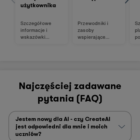
użytkownika
Szczegółowe
Przewodniki i
S
informacje i
zasoby
pl
wskazówki
wspierające
po
dotyczące
uczniów o
p
korzystania z
różnych
na
CreateAI
potrzebach
Najczęściej zadawane
pytania (FAQ)
Jestem nowy dla AI - czy CreateAI
jest odpowiedni dla mnie i moich
uczniów?