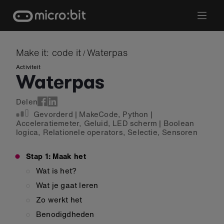
Skip
to
content
Make it: code it
Waterpas
/
Activiteit
Waterpas
Delen
Gevorderd
|
MakeCode
,
Python
|
Acceleratiemeter
,
Geluid
,
LED scherm
|
Boolean
logica
,
Relationele operators
,
Selectie
,
Sensoren
Stap 1: Maak het
Wat is het?
Wat je gaat leren
Zo werkt het
Benodigdheden