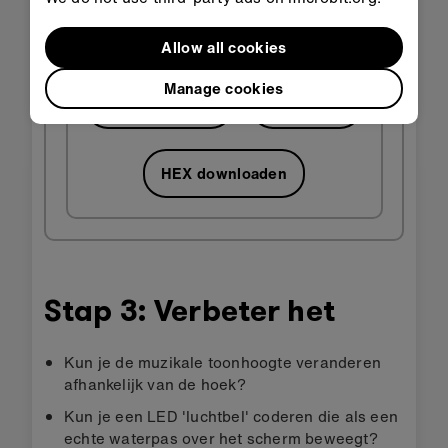
Allow all cookies
Manage cookies
Openen in
Openen in
KlasLokaal
MakeCode
HEX downloaden
Stap 3: Verbeter het
Kun je de muzikale toonhoogte veranderen
afhankelijk van de hoek?
Kun je een LED 'luchtbel' coderen die als een
echte waterpas over het scherm beweegt?