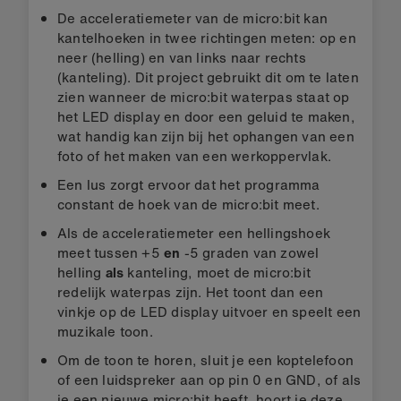
De acceleratiemeter van de micro:bit kan
kantelhoeken in twee richtingen meten: op en
neer (helling) en van links naar rechts
(kanteling). Dit project gebruikt dit om te laten
zien wanneer de micro:bit waterpas staat op
het LED display en door een geluid te maken,
wat handig kan zijn bij het ophangen van een
foto of het maken van een werkoppervlak.
Een lus zorgt ervoor dat het programma
constant de hoek van de micro:bit meet.
Als de acceleratiemeter een hellingshoek
meet tussen +5
en
-5 graden van zowel
helling
als
kanteling, moet de micro:bit
redelijk waterpas zijn. Het toont dan een
vinkje op de LED display uitvoer en speelt een
muzikale toon.
Om de toon te horen, sluit je een koptelefoon
of een luidspreker aan op pin 0 en GND, of als
je een nieuwe micro:bit heeft, hoort je deze