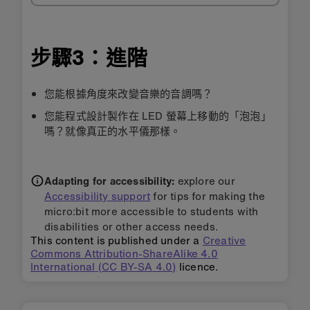
步驟3：進階
您能根據角度來改變音樂的音調嗎？
您能程式設計製作在 LED 螢幕上移動的「泡泡」
嗎？就像真正的水平儀那樣。
Adapting for accessibility:
explore our
Accessibility support
for tips for making the
micro:bit more accessible to students with
disabilities or other access needs.
This content is published under a
Creative
Commons Attribution-ShareAlike 4.0
International (CC BY-SA 4.0)
licence.