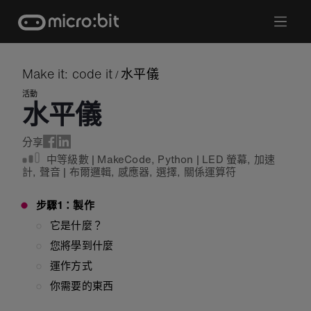
Skip
to
content
Make it: code it
水平儀
/
活動
水平儀
分享
中等級數
|
MakeCode
,
Python
|
LED 螢幕
,
加速
計
,
聲音
|
布爾邏輯
,
感應器
,
選擇
,
關係運算符
步驟1：製作
它是什麼？
您將學到什麼
運作方式
你需要的東西