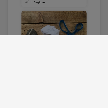
Beginner
Steen, papier, schaar
Maak een klassiek spel na met
twee micro:bits
Beginner