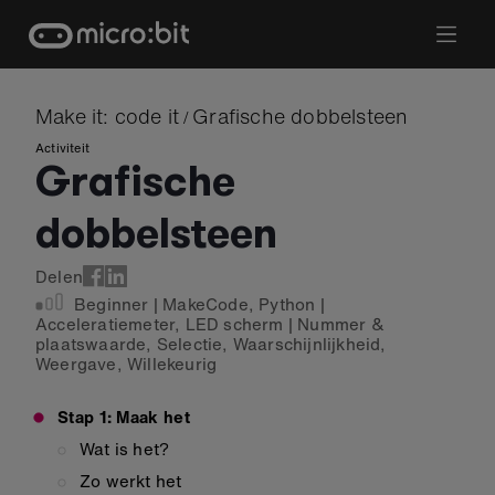
Skip
to
content
Make it: code it
Grafische dobbelsteen
/
Activiteit
Grafische
dobbelsteen
Delen
Beginner
|
MakeCode
,
Python
|
Acceleratiemeter
,
LED scherm
|
Nummer &
plaatswaarde
,
Selectie
,
Waarschijnlijkheid
,
Weergave
,
Willekeurig
Stap 1: Maak het
Wat is het?
Zo werkt het