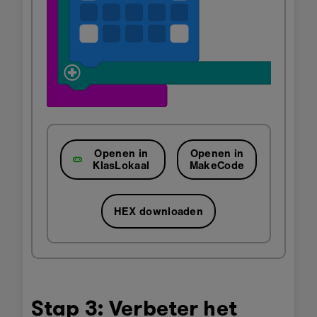
Openen in
Openen in
KlasLokaal
MakeCode
HEX downloaden
Stap 3: Verbeter het