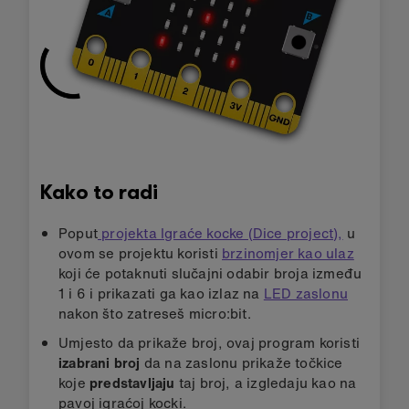
Kako to radi
Poput
projekta Igraće kocke (Dice project),
u
ovom se projektu koristi
brzinomjer kao ulaz
koji će potaknuti slučajni odabir broja između
1 i 6 i prikazati ga kao izlaz na
LED zaslonu
nakon što zatreseš micro:bit.
Umjesto da prikaže broj, ovaj program koristi
izabrani broj
da na zaslonu prikaže točkice
koje
predstavljaju
taj broj, a izgledaju kao na
pavoj igraćoj kocki.