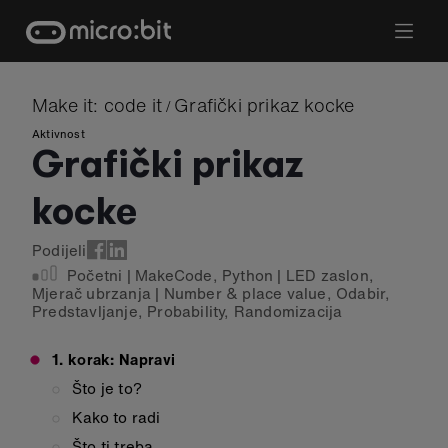
Skip
to
content
Make it: code it
Grafički prikaz kocke
/
Aktivnost
Grafički prikaz
kocke
Podijeli
Početni
|
MakeCode
,
Python
|
LED zaslon
,
Mjerač ubrzanja
|
Number & place value
,
Odabir
,
Predstavljanje
,
Probability
,
Randomizacija
1. korak: Napravi
Što je to?
Kako to radi
Što ti treba