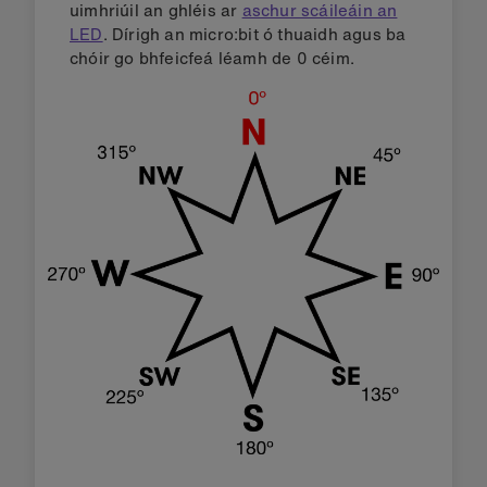
uimhriúil an ghléis ar
aschur scáileáin an
LED
. Dírigh an micro:bit ó thuaidh agus ba
chóir go bhfeicfeá léamh de 0 céim.