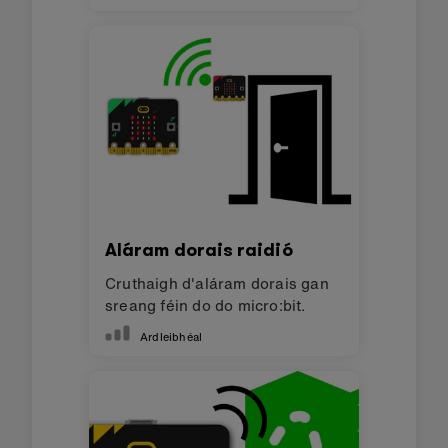
Aláram dorais raidió
Cruthaigh d'aláram dorais gan
sreang féin do do micro:bit.
Ardleibhéal