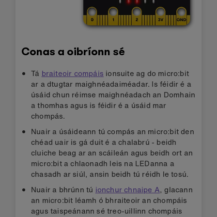
Conas a oibríonn sé
Tá
braiteoir compáis
ionsuite ag do micro:bit
ar a dtugtar maighnéadaiméadar. Is féidir é a
úsáid chun réimse maighnéadach an Domhain
a thomhas agus is féidir é a úsáid mar
chompás.
Nuair a úsáideann tú compás an micro:bit den
chéad uair is gá duit é a chalabrú - beidh
cluiche beag ar an scáileán agus beidh ort an
micro:bit a chlaonadh leis na LEDanna a
chasadh ar siúl, ansin beidh tú réidh le tosú.
Nuair a bhrúnn tú
ionchur chnaipe A
, glacann
an micro:bit léamh ó bhraiteoir an chompáis
agus taispeánann sé treo-uillinn chompáis