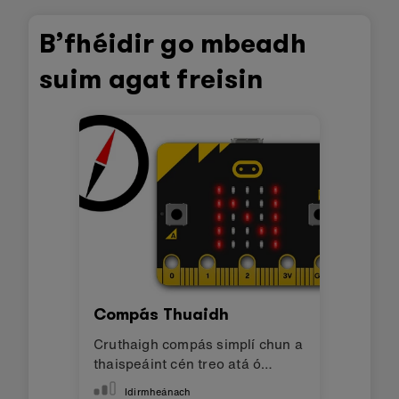
B’fhéidir go mbeadh
suim agat freisin
Compás Thuaidh
Cruthaigh compás simplí chun a
thaispeáint cén treo atá ó
thuaidh
Idirmheánach