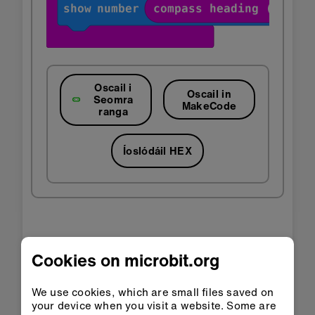
Oscail i
Oscail in
Seomra
MakeCode
ranga
Íoslódáil HEX
Céim 3: Feabhsaigh é
Cookies on microbit.org
Cuir cnaipe eile leis chun an compás a
We use cookies, which are small files saved on
chalabrú arís.
your device when you visit a website. Some are