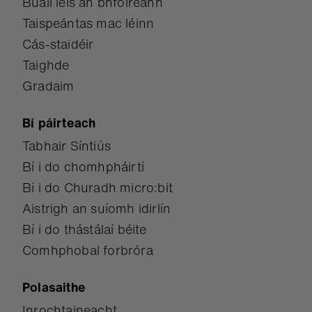
Buail leis an bhfoireann
Taispeántas mac léinn
Cás-staidéir
Taighde
Gradaim
Bí páirteach
Tabhair Síntiús
Bí i do chomhpháirtí
Bí i do Churadh micro:bit
Aistrigh an suíomh idirlín
Bí i do thástálaí béite
Comhphobal forbróra
Polasaithe
Inrochtaineacht