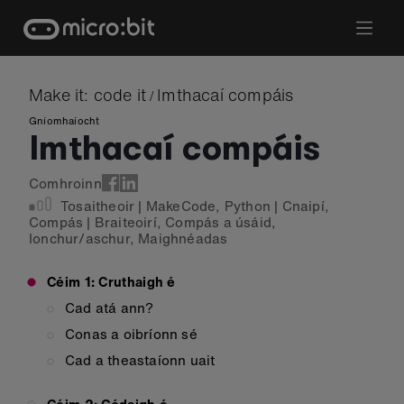
Skip
to
content
Make it: code it
Imthacaí compáis
/
Gníomhaíocht
Imthacaí compáis
Comhroinn
Tosaitheoir
|
MakeCode
,
Python
|
Cnaipí
,
Compás
|
Braiteoirí
,
Compás a úsáid
,
Ionchur/aschur
,
Maighnéadas
Céim 1: Cruthaigh é
Cad atá ann?
Conas a oibríonn sé
Cad a theastaíonn uait