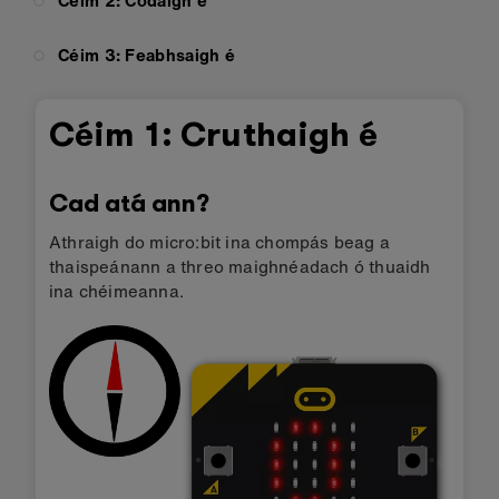
Céim 2: Códaigh é
Céim 3: Feabhsaigh é
Céim 1: Cruthaigh é
Cad atá ann?
Athraigh do micro:bit ina chompás beag a
thaispeánann a threo maighnéadach ó thuaidh
ina chéimeanna.