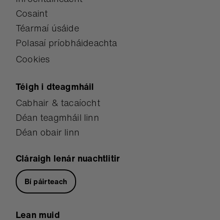
Cosaint
Téarmaí úsáide
Polasaí príobháideachta
Cookies
Téigh i dteagmháil
Cabhair & tacaíocht
Déan teagmháil linn
Déan obair linn
Cláraigh lenár nuachtlitir
Bí páirteach
Lean muid