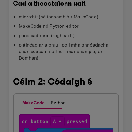
Cad a theastaíonn uait
micro:bit (nó ionsamhlóir MakeCode)
MakeCode nó Python editor
paca cadhnraí (roghnach)
pláinéad ar a bhfuil poil mhaighnéadacha
chun seasamh orthu - mar shampla, an
Domhan!
Céim 2: Códaigh é
MakeCode
Python