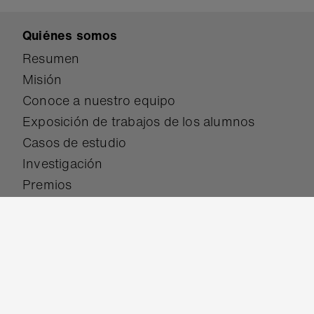
Quiénes somos
Resumen
Misión
Conoce a nuestro equipo
Exposición de trabajos de los alumnos
Casos de estudio
Investigación
Premios
Participa
Donar
Conviértete en socio
Conviértete en un campeón de micro:bit
Traduce el sitio web