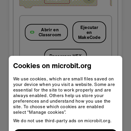
Ejecutar
Abrir en
en
Classroom
MakeCode
Descargar HEX
Cookies on microbit.org
We use cookies, which are small files saved on
your device when you visit a website. Some are
Instrucciones paso a paso
essential for the site to work properly and are
always enabled. Others help us store your
preferences and understand how you use the
Abre el proyecto para encontrar los bloques
site. To choose which cookies are enabled
que necesitas usando los botones de arriba.
select “Manage cookies”.
Busca el bloque
establecer pasos a 0
y
We do not use third-party ads on microbit.org.
colócalo dentro del bloque
al inicio
. Esto
garantizará que, cuando se inicie el