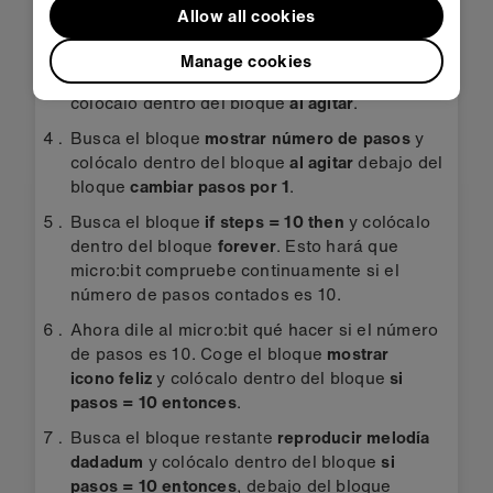
Allow all cookies
programa, el valor inicial de la variable steps
sea 0.
Manage cookies
Busca el bloque
cambiar pasos por 1
y
colócalo dentro del bloque
al agitar
.
Busca el bloque
mostrar número de pasos
y
colócalo dentro del bloque
al agitar
debajo del
bloque
cambiar pasos por 1
.
Busca el bloque
if steps = 10
then
y colócalo
dentro del bloque
forever
. Esto hará que
micro:bit compruebe continuamente si el
número de pasos contados es 10.
Ahora dile al micro:bit qué hacer si el número
de pasos es 10. Coge el bloque
mostrar
icono
feliz
y colócalo dentro del bloque
si
pasos = 10
entonces
.
Busca el bloque restante
reproducir melodía
dadadum
y colócalo dentro del bloque
si
pasos = 10 entonces
, debajo del bloque