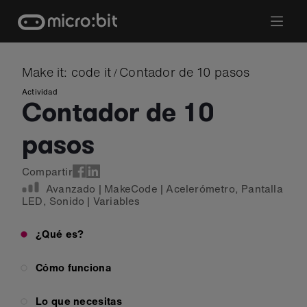
Skip
to
content
Make it: code it
Contador de 10 pasos
/
Actividad
Contador de 10
pasos
Compartir
Avanzado
|
MakeCode
|
Acelerómetro
,
Pantalla
LED
,
Sonido
|
Variables
¿Qué es?
Cómo funciona
Lo que necesitas