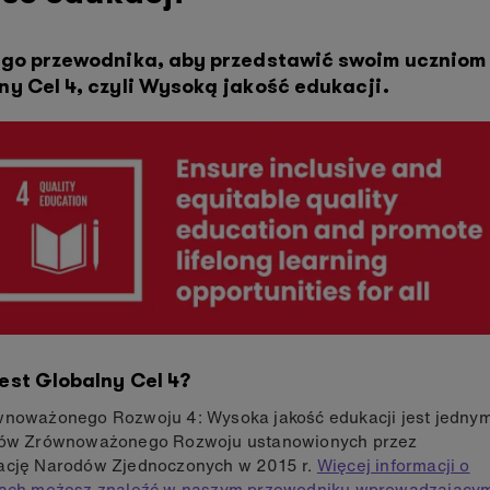
ego przewodnika, aby przedstawić swoim uczniom
ny Cel 4, czyli Wysoką jakość edukacji.
est Globalny Cel 4?
wnoważonego Rozwoju 4: Wysoka jakość edukacji jest jedny
lów Zrównoważonego Rozwoju ustanowionych przez
ację Narodów Zjednoczonych w 2015 r.
Więcej informacji o
lach możesz znaleźć w naszym przewodniku wprowadzający