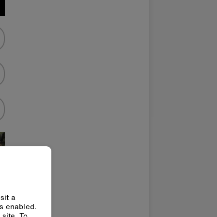
sit a
ys enabled.
site. To