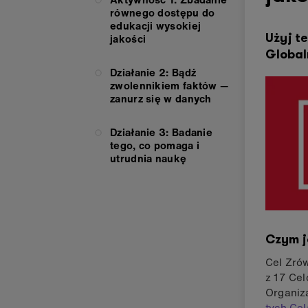
równego dostępu do
edukacji wysokiej
Użyj t
jakości
Global
Działanie 2: Bądź
zwolennikiem faktów —
zanurz się w danych
Działanie 3: Badanie
tego, co pomaga i
utrudnia naukę
Czym j
Cel Zró
z 17 Ce
Organiz
tych Ce