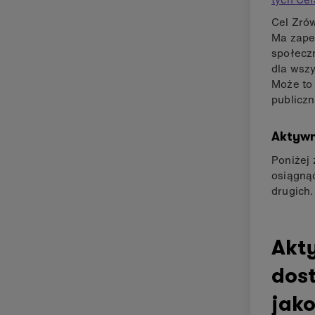
Cel Zró
Ma zape
społecz
dla wsz
Może to
publiczn
Aktyw
Poniżej
osiągnąć
drugich.
Akt
dos
jako