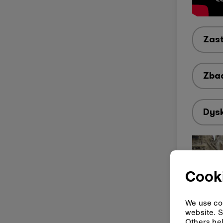
Zast
Zba
Dys
Cooki
We use coo
website. S
Others hel