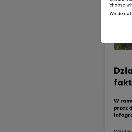
choose wh
We do not 
Dzia
fak
W rama
przez 
infogr
Czas trw