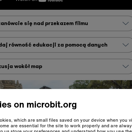
anówcie się nad przekazem filmu
daj równość edukacji za pomocą danych
kusja wokół map
es on microbit.org
kies, which are small files saved on your device when you vi
ome are essential for the site to work properly and are alwa
p us store your preferences and understand how you use the 