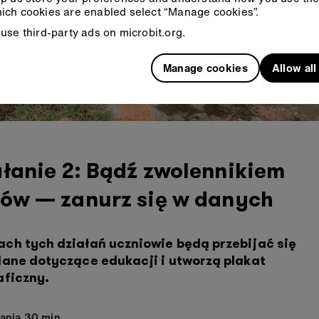
ich cookies are enabled select “Manage cookies”.
use third-party ads on microbit.org.
Manage cookies
Allow al
łanie 2: Bądź zwolennikiem
tów — zanurz się w danych
ch tych działań uczniowie będą przebijać się
dane dotyczące edukacji i utworzą plakat
aficzny.
ania 30 min