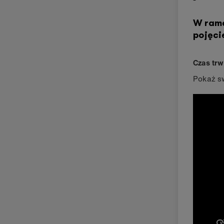
W rama
pojęci
Czas trw
Pokaż sw