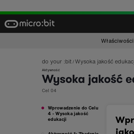
Skip
to
content
Właściwości
do your :bit
Wysoka jakość edukacj
/
Aktywność
Wysoka jakość e
Cel
04
Wprowadzenie do Celu
4 - Wysoka jakość
Wpr
edukacji
jako
Aktywność 1: Zbadanie