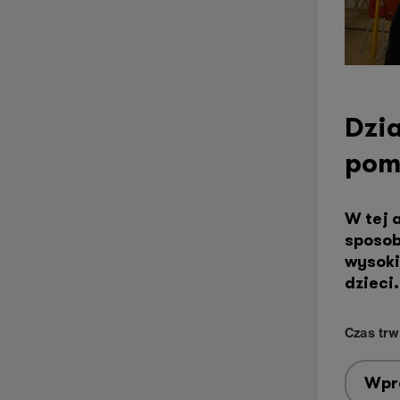
Dzia
pom
W tej 
sposob
wysoki
dzieci.
Czas trw
Wpr