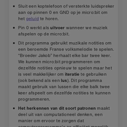
Sluit een koptelefoon of versterkte luidspreker
aan op pinnen 0 en GND op je micro:bit om
het
geluid
te horen.
Pin 0 werkt als
uitvoer
wanneer we muziek
afspelen op de micro:bit.
Dit programma gebruikt muzikale notities om
een beroemde Franse volksmelodie te spelen.
“Broeder Jakob” herhaalt elke bar twee keer.
We kunnen micro:bit programmeren om
dezelfde notities opnieuw te spelen maar het
is veel makkelijker om
iteratie
te gebruiken
(ook bekend als een
lus
). Dit programma
maakt gebruik van lussen die elke balk twee
keer afspeelt om dezelfde notities te kunnen
programmeren.
Het herkennen van dit soort patronen
maakt
deel uit van computationeel denken, een
manier om ervoor te zorgen dat
computerprogramma's zo efficiënt mogelijk