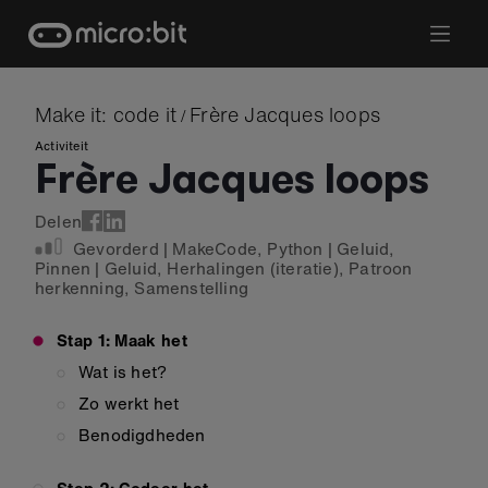
Skip
to
content
Make it: code it
Frère Jacques loops
/
Activiteit
Frère Jacques loops
Delen
Gevorderd
|
MakeCode
,
Python
|
Geluid
,
Pinnen
|
Geluid
,
Herhalingen (iteratie)
,
Patroon
herkenning
,
Samenstelling
Stap 1: Maak het
Wat is het?
Zo werkt het
Benodigdheden