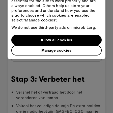
essential for the site to work properly and are
always enabled. Others help us store your
preferences and understand how you use the
site. To choose which cookies are enabled
select “Manage cookies”.
Openen in
Openen in
We do not use third-party ads on microbit.org.
KlasLokaal
MakeCode
Allow all cookies
HEX downloaden
Manage cookies
Stap 3: Verbeter het
Versnel het of vertraag het door het
veranderen van tempo.
Voltooi het volledige deuntje De extra notities
die je nodig hebt zijn GAGFEC, CGC maar je