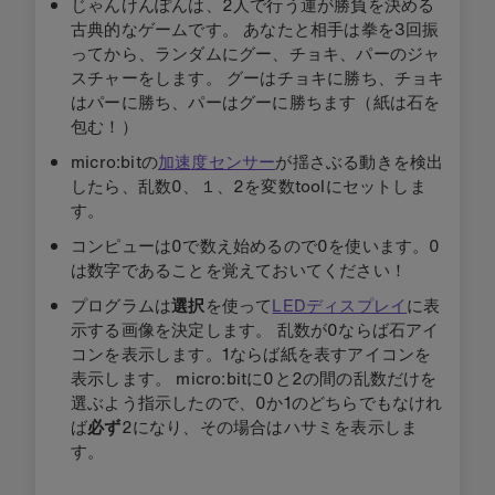
じゃんけんぽんは、2人で行う運が勝負を決める
古典的なゲームです。 あなたと相手は拳を3回振
ってから、ランダムにグー、チョキ、パーのジャ
スチャーをします。 グーはチョキに勝ち、チョキ
はパーに勝ち、パーはグーに勝ちます（紙は石を
包む！）
micro:bit
の
加速度センサー
が揺さぶる動きを検出
したら、乱数0、１、2を変数toolにセットしま
す。
コンピューは0で数え始めるので0を使います。0
は数字であることを覚えておいてください！
プログラムは
選択
を使って
LEDディスプレイ
に表
示する画像を決定します。 乱数が0ならば石アイ
コンを表示します。1ならば紙を表すアイコンを
表示します。 micro:bitに0と2の間の乱数だけを
選ぶよう指示したので、0か1のどちらでもなけれ
ば
必ず
2になり、その場合はハサミを表示しま
す。