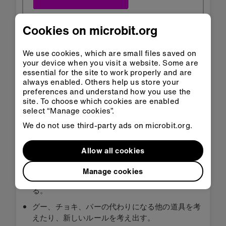
Cookies on microbit.org
クラスル
MakeCodeで
ームで開
開く
We use cookies, which are small files saved on
く
your device when you visit a website. Some are
essential for the site to work properly and are
always enabled. Others help us store your
HEXをダウンロード
preferences and understand how you use the
site. To choose which cookies are enabled
select “Manage cookies”.
We do not use third-party ads on microbit.org.
ステップ3: 改善する
Allow all cookies
Manage cookies
グー、チョキ、パーのアイコンを自分で描いてみ
る。
グー、チョキ、パーの代わりになる他の道具を考
えたり、新しいルールを考え出す。