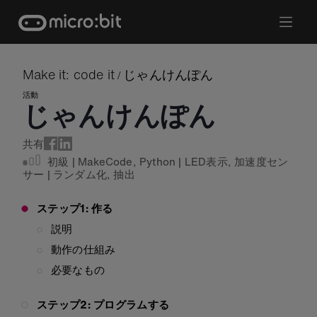
Skip
to
content
Make it: code it
じゃんけんぽん
/
活動
じゃんけんぽん
共有
初級
|
MakeCode
,
Python
|
LED表示
,
加速度セン
サー
|
ランダム化
,
抽出
ステップ1: 作る
説明
動作の仕組み
必要なもの
ステップ2: プログラムする