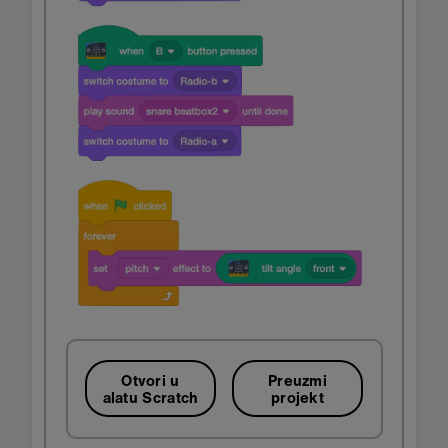
Otvori u
Preuzmi
alatu Scratch
projekt