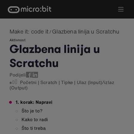
Skip
to
content
Make it: code it
Glazbena linija u Scratchu
/
Aktivnost
Glazbena linija u
Scratchu
Podijeli
Početni
|
Scratch
|
Tipke
|
Ulaz (Input)/izlaz
(Output)
1. korak: Napravi
Što je to?
Kako to radi
Što ti treba