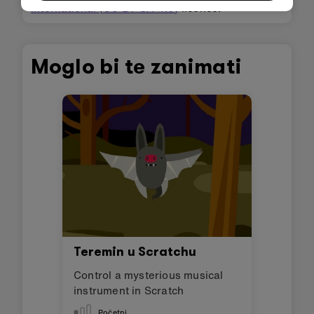
International (CC BY-SA 4.0)
licence.
Moglo bi te zanimati
Teremin u Scratchu
Control a mysterious musical
instrument in Scratch
Početni