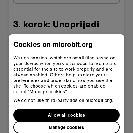
3. korak: Unaprijedi
Promijeni zvukove glazbene linije ili dodaj
Cookies on microbit.org
neke druge iz biblioteke zvukova u Scratchu.
Snimi vlastite zvukove, uključi ih pritiskom
We use cookies, which are small files saved on
tipke i mijenjaj im visinu pomoću nagiba.
your device when you visit a website. Some are
essential for the site to work properly and are
Uzmi više nizova nota kako bi pritiskom na
always enabled. Others help us store your
razne tipke svirale razne melodije.
preferences and understand how you use the
site. To choose which cookies are enabled
select “Manage cookies”.
Adapting for accessibility:
explore our
We do not use third-party ads on microbit.org.
Accessibility support
for tips for making the
micro:bit more accessible to students with
Allow all cookies
disabilities or other access needs.
This content is published under a
Creative
Manage cookies
Commons Attribution-ShareAlike 4.0