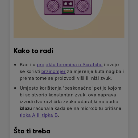
Kako to radi
Kao i u
projektu teremina u Scratchu
i ovdje
se koristi
brzinomjer
za mjerenje kuta nagiba i
prema tome se proizvodi viši ili niži zvuk.
Umjesto korištenja 'beskonačne' petlje kojom
bi se stvorio konstantan zvuk, ova naprava
izvodi dva različita zvuka udaraljki na audio
izlazu
računala kada se na micro:bitu pritisne
tipka A ili tipka B
.
Što ti treba