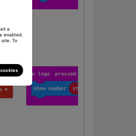
sit a
ys enabled.
site. To
l cookies