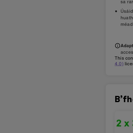
sa ra
Úsáid
huath
méada
Adapti
acces
This con
4.0)
lice
B’fh