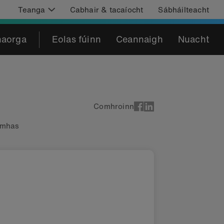
Teanga
Cabhair & tacaíocht
Sábháilteacht
haorga
Eolas fúinn
Ceannaigh
Nuacht
Comhroinn
omhas