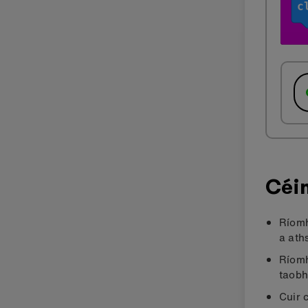
Céim
Ríomh
a ath
Ríomh
taobh
Cuir 