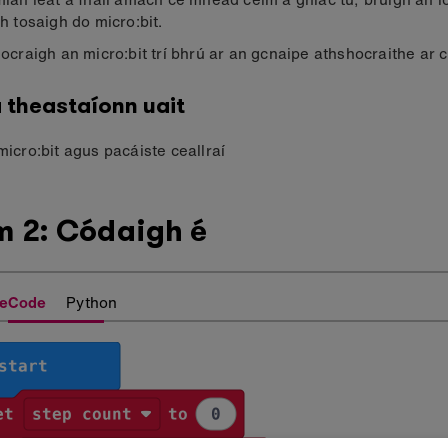
h tosaigh do micro:bit.
ocraigh an micro:bit trí bhrú ar an gcnaipe athshocraithe ar c
 theastaíonn uait
icro:bit agus pacáiste ceallraí
m 2: Códaigh é
eCode
Python