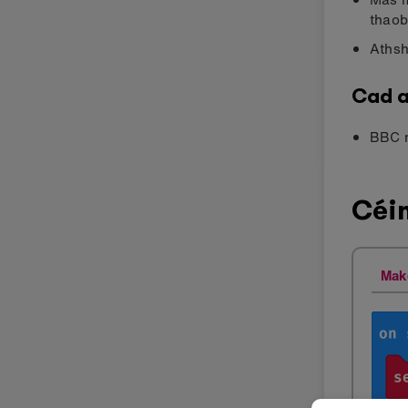
thaob
Athsh
Cad a
BBC m
Céi
Mak