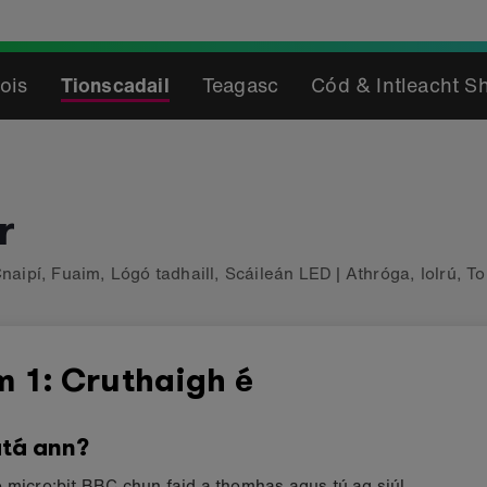
ois
Tionscadail
Teagasc
Cód & Intleacht S
r
naipí
,
Fuaim
,
Lógó tadhaill
,
Scáileán LED
|
Athróga
,
Iolrú
,
T
m 1: Cruthaigh é
tá ann?
 micro:bit BBC chun faid a thomhas agus tú ag siúl.