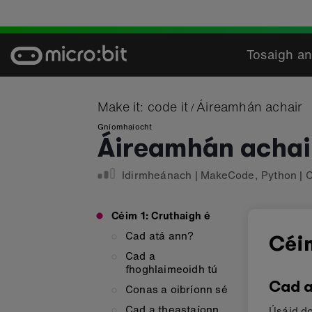
Skip
to
content
Tosaigh an
Make it: code it
Áireamhán achair
/
Gníomhaíocht
Áireamhán achai
Idirmheánach
|
MakeCode
,
Python
|
C
Céim 1: Cruthaigh é
Cad atá ann?
Céi
Cad a
fhoghlaimeoidh tú
Cad a
Conas a oibríonn sé
Cad a theastaíonn
Úsáid do