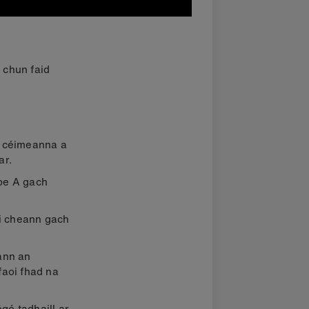
d chun faid
on céimeanna a
ar.
ipe A gach
oi cheann gach
nann an
faoi fhad na
gó tadhaill ar