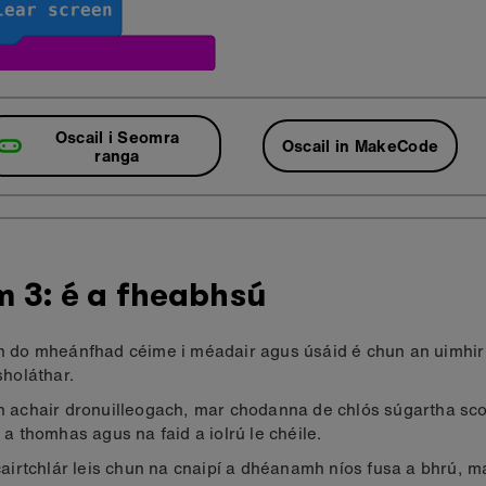
Oscail i Seomra
Oscail in MakeCode
ranga
 3: é a fheabhsú
 do mheánfhad céime i méadair agus úsáid é chun an uimhir
sholáthar.
 achair dronuilleogach, mar chodanna de chlós súgartha scoi
 a thomhas agus na faid a iolrú le chéile.
cairtchlár leis chun na cnaipí a dhéanamh níos fusa a bhrú, ma