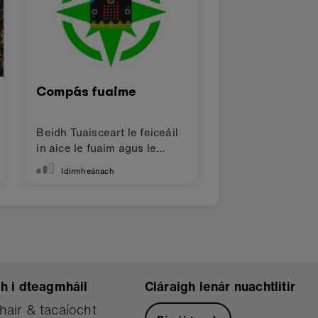
Compás fuaime
Beidh Tuaisceart le feiceáil
in aice le fuaim agus le
solas
Idirmheánach
h i dteagmháil
Cláraigh lenár nuachtlitir
hair & tacaíocht