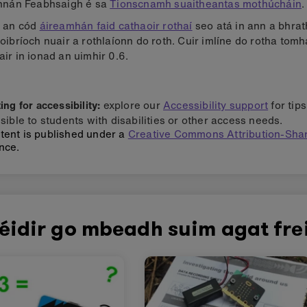
nnán Feabhsaigh é sa
Tionscnamh suaitheantas mothúcháin
.
 an cód
áireamhán faid cathaoir rothaí
seo atá in ann a bhrat
oibríoch nuair a rothlaíonn do roth. Cuir imlíne do rotha tomh
ir in ionad an uimhir 0.6.
ng for accessibility:
explore our
Accessibility support
for tip
sible to students with disabilities or other access needs.
tent is published under a
Creative Commons Attribution-Shar
nce.
éidir go mbeadh suim agat fre