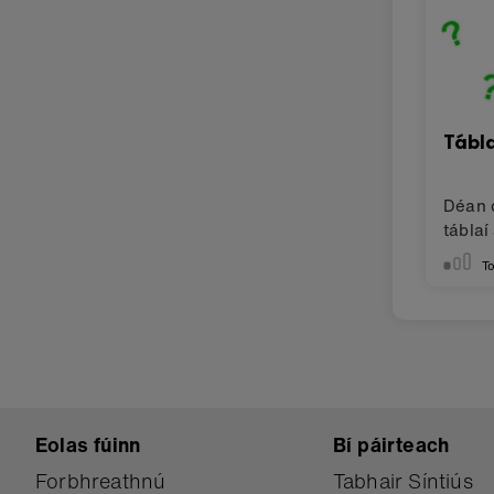
Tábl
Déan d
táblaí
tionsc
To
Eolas fúinn
Bí páirteach
Forbhreathnú
Tabhair Síntiús