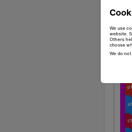
Cooki
We use coo
website. S
Others hel
choose wh
We do not 