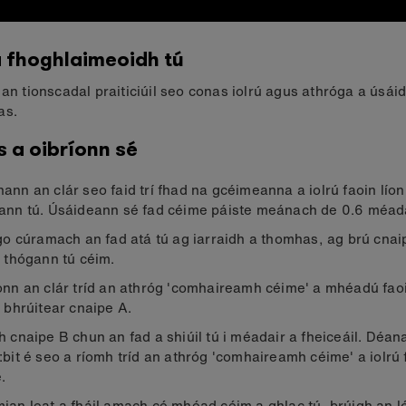
 fhoghlaimeoidh tú
 an tionscadal praiticiúil seo conas iolrú agus athróga a úsái
as.
 a oibríonn sé
ann an clár seo faid trí fhad na gcéimeanna a iolrú faoin lí
ann tú. Úsáideann sé fad céime páiste meánach de 0.6 méad
 go cúramach an fad atá tú ag iarraidh a thomhas, ag brú cna
a thógann tú céim.
onn an clár tríd an athróg 'comhaireamh céime' a mhéadú fa
a bhrúitear cnaipe A.
h cnaipe B chun an fad a shiúil tú i méadair a fheiceáil. Déa
:bit é seo a ríomh tríd an athróg 'comhaireamh céime' a iolrú 
.
ian leat a fháil amach cé mhéad céim a ghlac tú, brúigh an ló