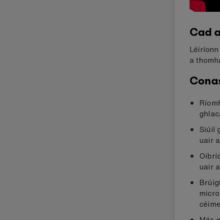
Cad a
Léiríonn
a thomh
Conas
Ríomh
ghlac
Siúil
uair 
Oibrí
uair 
Brúig
micro
céime
Más m