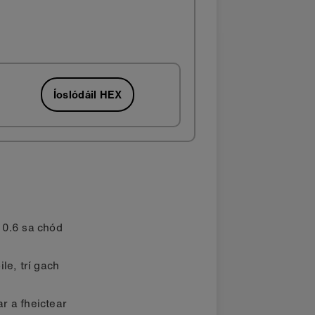
Íoslódáil HEX
 0.6 sa chód
le, trí gach
r a fheictear