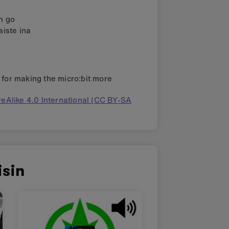
h go
aiste ina
s for making the micro:bit more
eAlike 4.0 International (CC BY-SA
isin