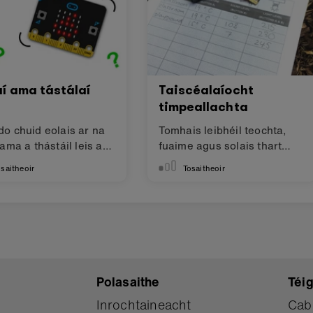
aí ama tástálaí
Taiscéalaíocht
timpeallachta
o chuid eolais ar na
Tomhais leibhéil teochta,
 ama a thástáil leis an
fuaime agus solais thart
adal seo.
timpeall ort
saitheoir
Tosaitheoir
Polasaithe
Téig
Inrochtaineacht
Cab