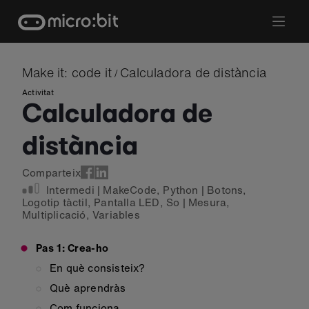
Skip
to
content
Make it: code it
Calculadora de distància
/
Activitat
Calculadora de
distància
Comparteix
Intermedi
|
MakeCode
,
Python
|
Botons
,
Logotip tàctil
,
Pantalla LED
,
So
|
Mesura
,
Multiplicació
,
Variables
Pas 1: Crea-ho
En què consisteix?
Què aprendràs
Com funciona