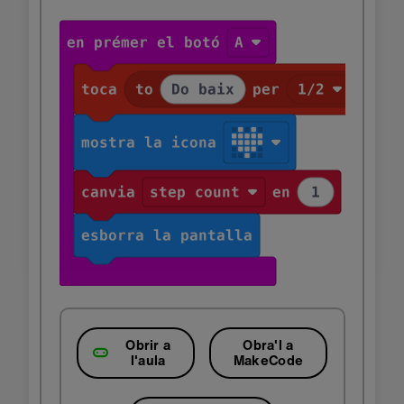
Obrir a
Obra'l a
l'aula
MakeCode