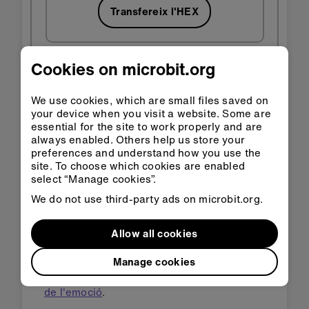
Transfereix l'HEX
Cookies on microbit.org
Pas 3: Millora-ho
We use cookies, which are small files saved on
your device when you visit a website. Some are
essential for the site to work properly and are
always enabled. Others help us store your
Calcula la teva longitud mitjana de pas en
preferences and understand how you use the
metres i utilitza-la per substituir el número
site. To choose which cookies are enabled
0,6 del programa.
select “Manage cookies”.
Calcula les àrees de rectangles, com ara
We do not use third-party ads on microbit.org.
parts d'un pati d'escola, mesurant cada
costat i multiplicant les seves distàncies.
Allow all cookies
Afegeix cartolina per fer que els botons siguin
més fàcils de prémer, tal com es veu a la
Manage cookies
secció Millora-ho del
Projecte de la insígnia
de l'emoció
.