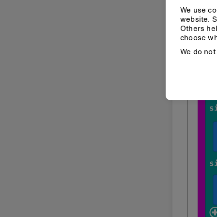
We use coo
website. S
Others hel
choose wh
We do not 