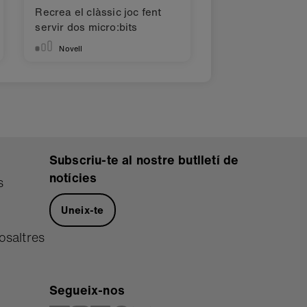
Recrea el clàssic joc fent
servir dos micro:bits
Novell
Subscriu-te al nostre butlletí de
notícies
s
Uneix-te
osaltres
Segueix-nos