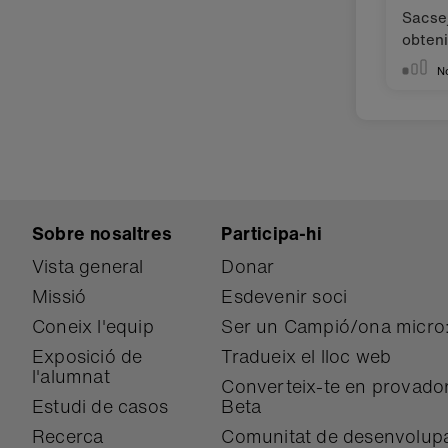
Sacsej
obteni
N
Sobre nosaltres
Participa-hi
Vista general
Donar
Missió
Esdevenir soci
Coneix l'equip
Ser un Campió/ona micro:
Exposició de
Tradueix el lloc web
l'alumnat
Converteix-te en provador
Estudi de casos
Beta
Recerca
Comunitat de desenvolup