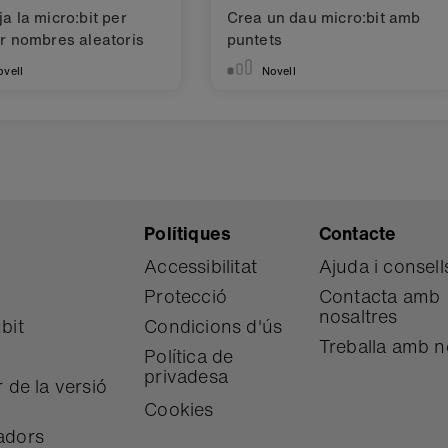
a la micro:bit per
Crea un dau micro:bit amb
r nombres aleatoris
puntets
ovell
Novell
Polítiques
Contacte
Accessibilitat
Ajuda i consell
Protecció
Contacta amb
nosaltres
bit
Condicions d'ús
Treballa amb n
Política de
privadesa
 de la versió
Cookies
adors