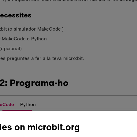
ecessites
:bit (o simulador MakeCode )
r MakeCode o Python
 (opcional)
es preguntes a fer a la teva micro:bit.
 2: Programa-ho
eCode
Python
es on microbit.org