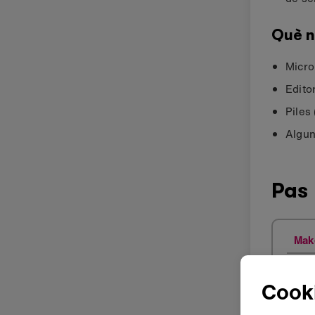
Què n
Micro
Edito
Piles
Algun
Pas
Mak
Cooki