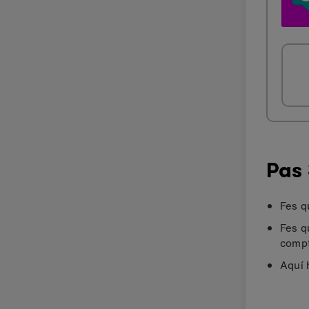
Pas 
Fes q
Fes q
compt
Aquí 