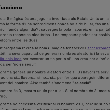
funciona
ola 8 màgica és una joguina inventada als Estats Units en la
mb la forma d'una sobredimensionada bola de billar, fas un
 ric i famós algun dia?', sacseges la bola i apareix en la panta
ferents respostes aleatòries . Les respostes poden ser positi
uelcom entre les dues.
t programa recrea la bola 8 màgica fent servir l'
acceleròmet
:bit, la seva capacitat de generar nombres aleatoris i la seva 
lla dels leds
per mostrar un tic per 'a sí' una creu per a 'no' 
ida per 'no és segur’.
ograma genera un nombre aleatori entre 1 i 3 i llavors fa servi
acions si... llavors... si no... si... per fer que apareguin difer
ent del nombre. Això també s'anomena
"selecció"
.
 nombre és 3, mostra un tic per a 'sí'. Si el nombre és 2, most
'no'.
ograma no necessita verificar si el nombre és 1, perquè si no 
r 1, en aquest cas mostra una cara avorrida per a 'no es segur