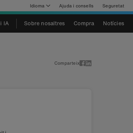
Idioma
Ajuda i consells
Seguretat
i IA
Sobre nosaltres
Compra
Notícies
Comparteix
t i