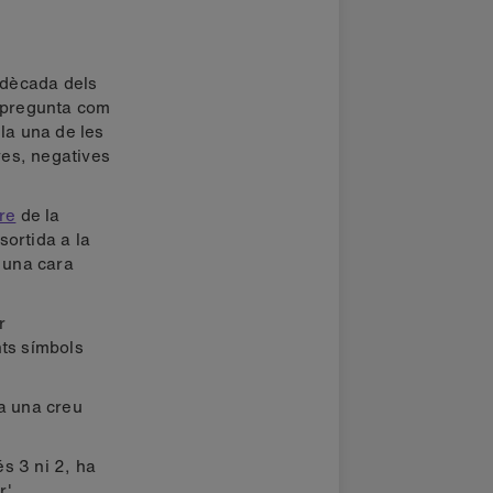
 dècada dels
a pregunta com
lla una de les
ves, negatives
re
de la
sortida a la
o una cara
r
ents símbols
ra una creu
és 3 ni 2, ha
'.