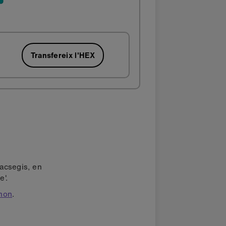
Transfereix l'HEX
sacsegis, en
e'.
thon
.