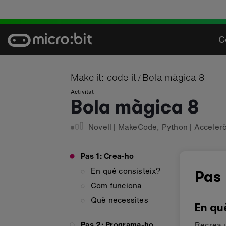
Skip
to
content
C
Make it: code it
Bola màgica 8
/
Activitat
Bola màgica 8
Novell
|
MakeCode
,
Python
|
Acceler
Pas 1: Crea-ho
En què consisteix?
Pas 
Com funciona
Què necessites
En qu
Pas 2: Programa-ho
Recrea u