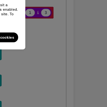
sit a
ys enabled.
site. To
l cookies