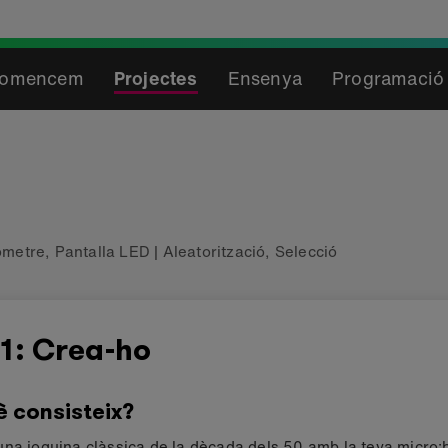
omencem
Projectes
Ensenya
Programació 
òmetre
,
Pantalla LED
|
Aleatorització
,
Selecció
1: Crea-ho
è consisteix?
na joguina clàssica de la dècada dels 50 amb la teva micro:bi