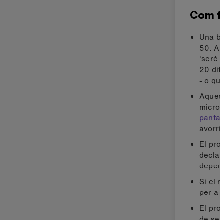
Com 
Una b
50. A
'seré
20 di
- o q
Aques
micro
panta
avorr
El pr
declar
depen
Si el
per a 
El pr
de se