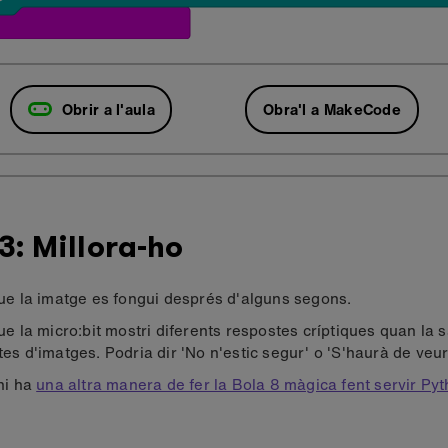
Obrir a l'aula
Obra'l a MakeCode
3: Millora-ho
ue la imatge es fongui després d'alguns segons.
ue la micro:bit mostri diferents respostes críptiques quan la 
es d'imatges. Podria dir 'No n'estic segur' o 'S'haurà de veur
hi ha
una altra manera de fer la Bola 8 màgica fent servir Py